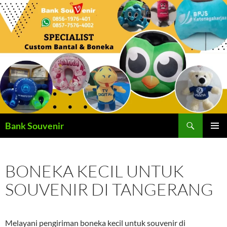
Langsung
ke
isi
Cari
Bank Souvenir
MENU
UTAMA
BONEKA KECIL UNTUK
SOUVENIR DI TANGERANG
Melayani pengiriman boneka kecil untuk souvenir di