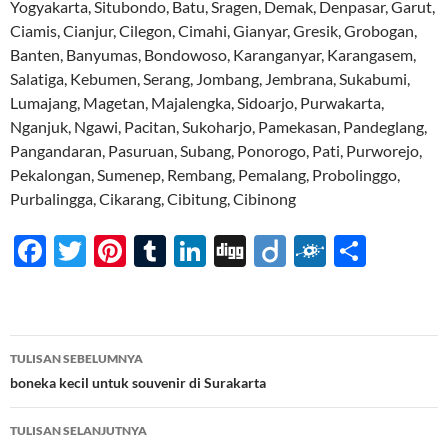
Yogyakarta, Situbondo, Batu, Sragen, Demak, Denpasar, Garut,
Ciamis, Cianjur, Cilegon, Cimahi, Gianyar, Gresik, Grobogan,
Banten, Banyumas, Bondowoso, Karanganyar, Karangasem,
Salatiga, Kebumen, Serang, Jombang, Jembrana, Sukabumi,
Lumajang, Magetan, Majalengka, Sidoarjo, Purwakarta,
Nganjuk, Ngawi, Pacitan, Sukoharjo, Pamekasan, Pandeglang,
Pangandaran, Pasuruan, Subang, Ponorogo, Pati, Purworejo,
Pekalongan, Sumenep, Rembang, Pemalang, Probolinggo,
Purbalingga, Cikarang, Cibitung, Cibinong
F
T
Pi
T
Li
Di
Di
F
S
ac
w
nt
u
n
gg
ig
ol
h
e
itt
er
m
k
o
k
ar
b
er
es
bl
e
d
e
Navigasi
TULISAN SEBELUMNYA
o
t
r
dI
Tulisan
boneka kecil untuk souvenir di Surakarta
o
n
TULISAN SELANJUTNYA
k