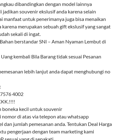
angkau dibandingkan dengan model lainnya
i jadikan souvenir ekslusif anda karena selain
ai manfaat untuk penerimanya juga bisa menaikan
a karena merupakan sebuah gift ekslusif yang sangat
ah sekali di ingat.
 Bahan berstandar SNI – Aman Nyaman Lembut di
ang kembali Bila Barang tidak sesuai Pesanan
pemesanan lebih lanjut anda dapat menghubungi no
:
 7576 4002
K.!!!!
boneka kecil untuk souvenir
i nomor di atas via telepon atau whatsapp
l dan jumlah pemesanan anda. Tentukan Deal Harga
ktu pengerjaan dengan team marketing kami
 sesuai yang di sepakati