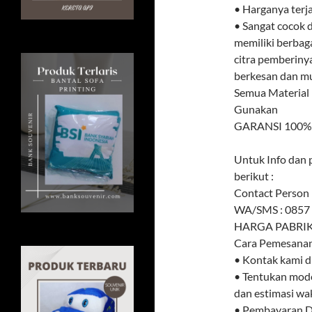
• Harganya terj
• Sangat cocok d
memiliki berbag
citra pemberiny
berkesan dan mud
Semua Material
Gunakan
GARANSI 100% U
Untuk Info dan 
berikut :
Contact Person 
WA/SMS : 0857
HARGA PABRIKK
Cara Pemesanan 
• Kontak kami d
• Tentukan mode
dan estimasi wa
• Pembayaran DP