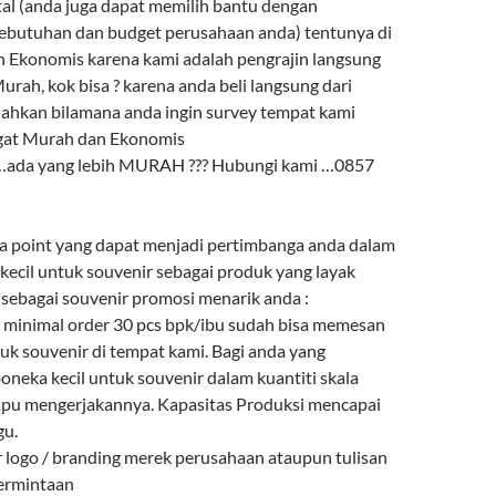
l (anda juga dapat memilih bantu dengan
ebutuhan dan budget perusahaan anda) tentunya di
 Ekonomis karena kami adalah pengrajin langsung
urah, kok bisa ? karena anda beli langsung dari
lahkan bilamana anda ingin survey tempat kami
ngat Murah dan Ekonomis
 …ada yang lebih MURAH ??? Hubungi kami …0857
a point yang dapat menjadi pertimbanga anda dalam
kecil untuk souvenir sebagai produk yang layak
 sebagai souvenir promosi menarik anda :
minimal order 30 pcs bpk/ibu sudah bisa memesan
uk souvenir di tempat kami. Bagi anda yang
eka kecil untuk souvenir dalam kuantiti skala
mpu mengerjakannya. Kapasitas Produksi mencapai
gu.
r logo / branding merek perusahaan ataupun tulisan
permintaan