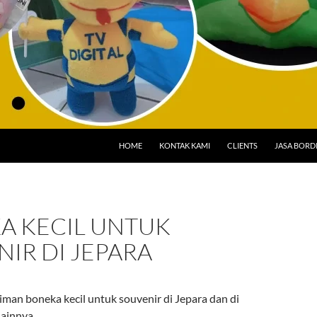
HOME
KONTAK KAMI
CLIENTS
JASA BORD
A KECIL UNTUK
IR DI JEPARA
iman boneka kecil untuk souvenir di Jepara dan di
lainnya