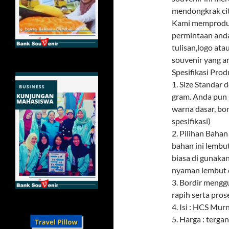
mendongkrak citr
Kami memproduks
permintaan and
tulisan,logo ata
souvenir yang a
Spesifikasi Prod
1. Size Standar
gram. Anda pun 
warna dasar, bor
spesifikasi)
2. Pilihan Baha
bahan ini lembu
biasa di gunaka
nyaman lembut d
3. Bordir meng
rapih serta pros
4. Isi : HCS Mur
5. Harga : terga