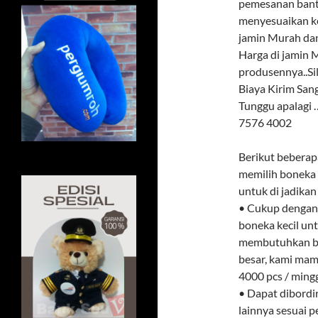
pemesanan banta
menyesuaikan k
jamin Murah dan
Harga di jamin M
produsennya..Si
Biaya Kirim Sa
Tunggu apalagi
7576 4002
Berikut beberap
memilih boneka 
untuk di jadikan
• Cukup dengan 
boneka kecil unt
membutuhkan bon
besar, kami ma
4000 pcs / ming
• Dapat dibordi
lainnya sesuai 