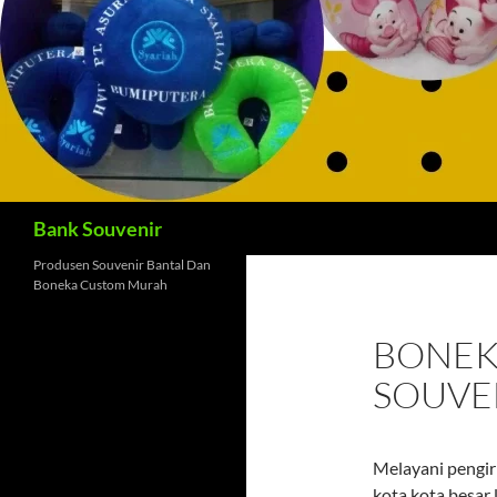
Cari
Bank Souvenir
Produsen Souvenir Bantal Dan
Boneka Custom Murah
BONEK
SOUVEN
Melayani pengir
kota kota besar 