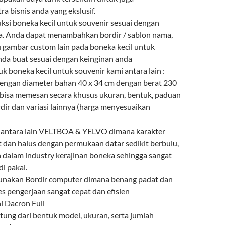
a bisnis anda yang ekslusif.
i boneka kecil untuk souvenir sesuai dengan
a. Anda dapat menambahkan bordir / sablon nama,
u gambar custom lain pada boneka kecil untuk
nda buat sesuai dengan keinginan anda
uk boneka kecil untuk souvenir kami antara lain :
 dengan diameter bahan 40 x 34 cm dengan berat 230
bisa memesan secara khusus ukuran, bentuk, paduan
dir dan variasi lainnya (harga menyesuaikan
n antara lain VELTBOA & YELVO dimana karakter
t dan halus dengan permukaan datar sedikit berbulu,
n dalam industry kerajinan boneka sehingga sangat
i pakai.
gunakan Bordir computer dimana benang padat dan
es pengerjaan sangat cepat dan efisien
ni Dacron Full
ntung dari bentuk model, ukuran, serta jumlah