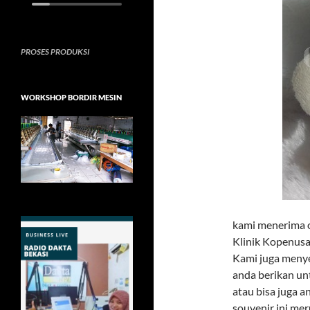
PROSES PRODUKSI
WORKSHOP BORDIR MESIN
kami menerima o
Klinik Kopenus
Kami juga menye
anda berikan un
atau bisa juga 
souvenir ini mer