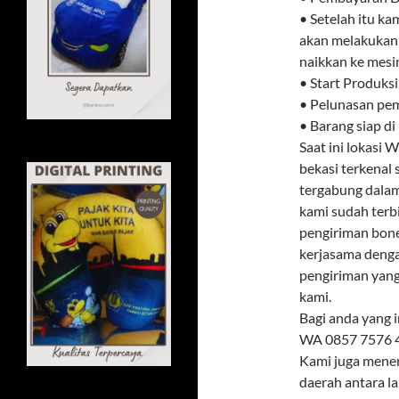
• Setelah itu ka
akan melakukan 
naikkan ke mesi
• Start Produksi
• Pelunasan pe
• Barang siap di
Saat ini lokasi 
bekasi terkenal
tergabung dalam
kami sudah terb
pengiriman bonek
kerjasama deng
pengiriman yang
kami.
Bagi anda yang 
WA 0857 7576 4
Kami juga mener
daerah antara la