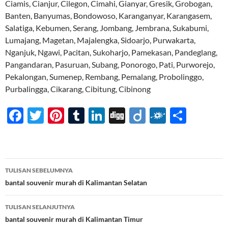
Ciamis, Cianjur, Cilegon, Cimahi, Gianyar, Gresik, Grobogan,
Banten, Banyumas, Bondowoso, Karanganyar, Karangasem,
Salatiga, Kebumen, Serang, Jombang, Jembrana, Sukabumi,
Lumajang, Magetan, Majalengka, Sidoarjo, Purwakarta,
Nganjuk, Ngawi, Pacitan, Sukoharjo, Pamekasan, Pandeglang,
Pangandaran, Pasuruan, Subang, Ponorogo, Pati, Purworejo,
Pekalongan, Sumenep, Rembang, Pemalang, Probolinggo,
Purbalingga, Cikarang, Cibitung, Cibinong
F
T
Pi
T
Li
Di
Di
F
S
ac
w
nt
u
n
gg
ig
ol
h
e
itt
er
m
k
o
k
ar
b
er
es
bl
e
d
e
Navigasi
TULISAN SEBELUMNYA
o
t
r
dI
Tulisan
bantal souvenir murah di Kalimantan Selatan
o
n
TULISAN SELANJUTNYA
k
bantal souvenir murah di Kalimantan Timur