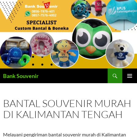
Langsung
ke
isi
Cari
Bank Souvenir
MENU
UTAMA
BANTAL SOUVENIR MURAH
DI KALIMANTAN TENGAH
Melayani pengiriman bantal souvenir murah di Kalimantan