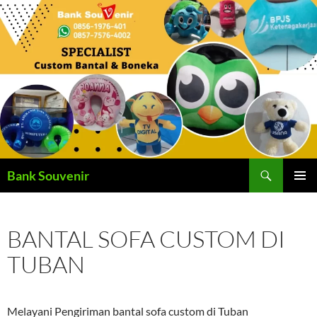
Langsung
ke
isi
Cari
Bank Souvenir
MENU
UTAMA
BANTAL SOFA CUSTOM DI
TUBAN
Melayani Pengiriman bantal sofa custom di Tuban