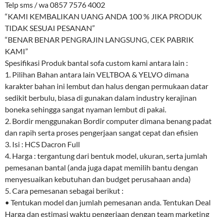
Telp sms / wa 0857 7576 4002
“KAMI KEMBALIKAN UANG ANDA 100 % JIKA PRODUK
TIDAK SESUAI PESANAN”
“BENAR BENAR PENGRAJIN LANGSUNG, CEK PABRIK
KAMI”
Spesifikasi Produk bantal sofa custom kami antara lain :
1. Pilihan Bahan antara lain VELTBOA & YELVO dimana
karakter bahan ini lembut dan halus dengan permukaan datar
sedikit berbulu, biasa di gunakan dalam industry kerajinan
boneka sehingga sangat nyaman lembut di pakai.
2. Bordir menggunakan Bordir computer dimana benang padat
dan rapih serta proses pengerjaan sangat cepat dan efisien
3. Isi : HCS Dacron Full
4. Harga : tergantung dari bentuk model, ukuran, serta jumlah
pemesanan bantal (anda juga dapat memilih bantu dengan
menyesuaikan kebutuhan dan budget perusahaan anda)
5. Cara pemesanan sebagai berikut :
• Tentukan model dan jumlah pemesanan anda. Tentukan Deal
Harga dan estimasi waktu pengerjaan dengan team marketing