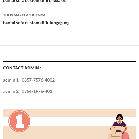
Tulisan
bantal sofa custom di Trenggalek
o
n
TULISAN SELANJUTNYA
k
bantal sofa custom di Tulungagung
CONTACT ADMIN :
admin 1 : 0857-7576-4002
admin 2 : 0856-1976-401