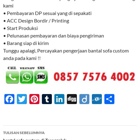
kami
• Pembayaran DP sesuai yang di sepakati
• ACC Design Bordir / Printing
• Start Produksi
• Pelunasan pembayaran dan biaya pengiriman
• Barang siap di kirim
Tunggu apalagi, Percayakan pengerjaan bantal sofa custom
anda pada kami !!
F
T
Pi
T
Li
Di
Di
F
S
ac
w
nt
u
n
gg
ig
ol
h
e
itt
er
m
k
o
k
ar
b
er
es
bl
e
d
e
Navigasi
TULISAN SEBELUMNYA
o
t
r
dI