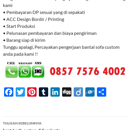
kami
• Pembayaran DP sesuai yang di sepakati
• ACC Design Bordir / Printing
• Start Produksi
• Pelunasan pembayaran dan biaya pengiriman
• Barang siap di kirim
Tunggu apalagi, Percayakan pengerjaan bantal sofa custom
anda pada kami !!
F
T
Pi
T
Li
Di
Di
F
S
ac
w
nt
u
n
gg
ig
ol
h
e
itt
er
m
k
o
k
ar
b
er
es
bl
e
d
e
Navigasi
TULISAN SEBELUMNYA
o
t
r
dI