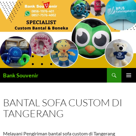
Langsung
ke
isi
Cari
Bank Souvenir
MENU
UTAMA
BANTAL SOFA CUSTOM DI
TANGERANG
Melayani Pengiriman bantal sofa custom di Tangerang