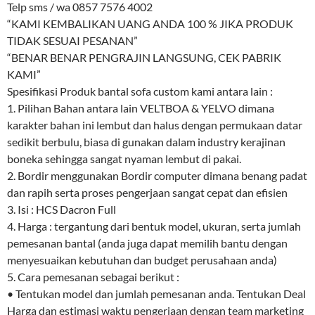
Telp sms / wa 0857 7576 4002
“KAMI KEMBALIKAN UANG ANDA 100 % JIKA PRODUK
TIDAK SESUAI PESANAN”
“BENAR BENAR PENGRAJIN LANGSUNG, CEK PABRIK
KAMI”
Spesifikasi Produk bantal sofa custom kami antara lain :
1. Pilihan Bahan antara lain VELTBOA & YELVO dimana
karakter bahan ini lembut dan halus dengan permukaan datar
sedikit berbulu, biasa di gunakan dalam industry kerajinan
boneka sehingga sangat nyaman lembut di pakai.
2. Bordir menggunakan Bordir computer dimana benang padat
dan rapih serta proses pengerjaan sangat cepat dan efisien
3. Isi : HCS Dacron Full
4. Harga : tergantung dari bentuk model, ukuran, serta jumlah
pemesanan bantal (anda juga dapat memilih bantu dengan
menyesuaikan kebutuhan dan budget perusahaan anda)
5. Cara pemesanan sebagai berikut :
• Tentukan model dan jumlah pemesanan anda. Tentukan Deal
Harga dan estimasi waktu pengerjaan dengan team marketing