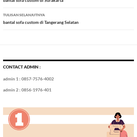
Tulisan
bantal sofa custom di Surakarta
o
n
TULISAN SELANJUTNYA
k
bantal sofa custom di Tangerang Selatan
CONTACT ADMIN :
admin 1 : 0857-7576-4002
admin 2 : 0856-1976-401