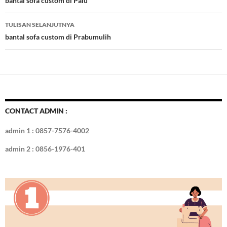
Tulisan
bantal sofa custom di Palu
o
n
TULISAN SELANJUTNYA
k
bantal sofa custom di Prabumulih
CONTACT ADMIN :
admin 1 : 0857-7576-4002
admin 2 : 0856-1976-401