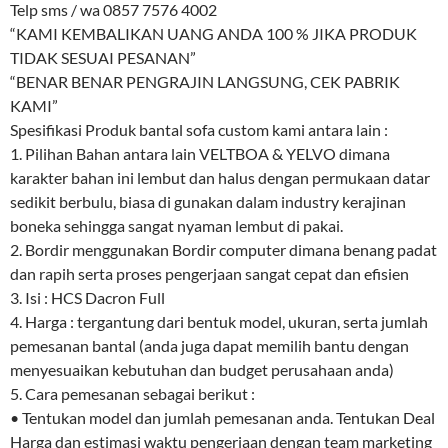
Telp sms / wa 0857 7576 4002
“KAMI KEMBALIKAN UANG ANDA 100 % JIKA PRODUK
TIDAK SESUAI PESANAN”
“BENAR BENAR PENGRAJIN LANGSUNG, CEK PABRIK
KAMI”
Spesifikasi Produk bantal sofa custom kami antara lain :
1. Pilihan Bahan antara lain VELTBOA & YELVO dimana
karakter bahan ini lembut dan halus dengan permukaan datar
sedikit berbulu, biasa di gunakan dalam industry kerajinan
boneka sehingga sangat nyaman lembut di pakai.
2. Bordir menggunakan Bordir computer dimana benang padat
dan rapih serta proses pengerjaan sangat cepat dan efisien
3. Isi : HCS Dacron Full
4. Harga : tergantung dari bentuk model, ukuran, serta jumlah
pemesanan bantal (anda juga dapat memilih bantu dengan
menyesuaikan kebutuhan dan budget perusahaan anda)
5. Cara pemesanan sebagai berikut :
• Tentukan model dan jumlah pemesanan anda. Tentukan Deal
Harga dan estimasi waktu pengerjaan dengan team marketing