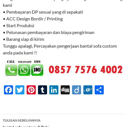
kami
• Pembayaran DP sesuai yang di sepakati
• ACC Design Bordir / Printing
• Start Produksi
• Pelunasan pembayaran dan biaya pengiriman
• Barang siap di kirim
Tunggu apalagi, Percayakan pengerjaan bantal sofa custom
anda pada kami !!
F
T
Pi
T
Li
Di
Di
F
S
ac
w
nt
u
n
gg
ig
ol
h
e
itt
er
m
k
o
k
ar
b
er
es
bl
e
d
e
Navigasi
TULISAN SEBELUMNYA
o
t
r
dI