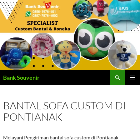
Langsung
ke
isi
Cari
Bank Souvenir
MENU
UTAMA
BANTAL SOFA CUSTOM DI
PONTIANAK
Melayani Pengiriman bantal sofa custom di Pontianak