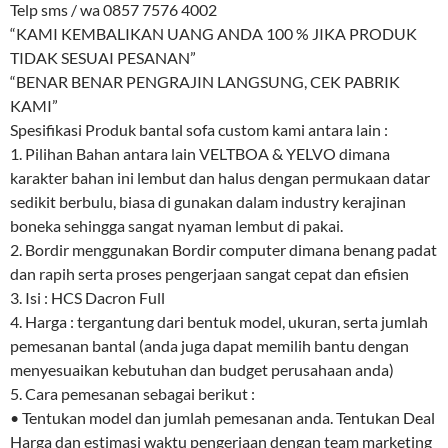
Telp sms / wa 0857 7576 4002
“KAMI KEMBALIKAN UANG ANDA 100 % JIKA PRODUK
TIDAK SESUAI PESANAN”
“BENAR BENAR PENGRAJIN LANGSUNG, CEK PABRIK
KAMI”
Spesifikasi Produk bantal sofa custom kami antara lain :
1. Pilihan Bahan antara lain VELTBOA & YELVO dimana
karakter bahan ini lembut dan halus dengan permukaan datar
sedikit berbulu, biasa di gunakan dalam industry kerajinan
boneka sehingga sangat nyaman lembut di pakai.
2. Bordir menggunakan Bordir computer dimana benang padat
dan rapih serta proses pengerjaan sangat cepat dan efisien
3. Isi : HCS Dacron Full
4. Harga : tergantung dari bentuk model, ukuran, serta jumlah
pemesanan bantal (anda juga dapat memilih bantu dengan
menyesuaikan kebutuhan dan budget perusahaan anda)
5. Cara pemesanan sebagai berikut :
• Tentukan model dan jumlah pemesanan anda. Tentukan Deal
Harga dan estimasi waktu pengerjaan dengan team marketing