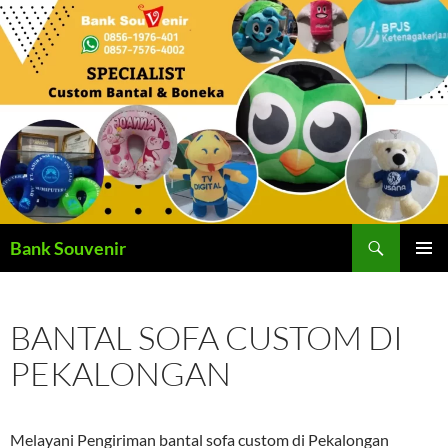
Langsung
ke
isi
Cari
Bank Souvenir
MENU
UTAMA
BANTAL SOFA CUSTOM DI
PEKALONGAN
Melayani Pengiriman bantal sofa custom di Pekalongan