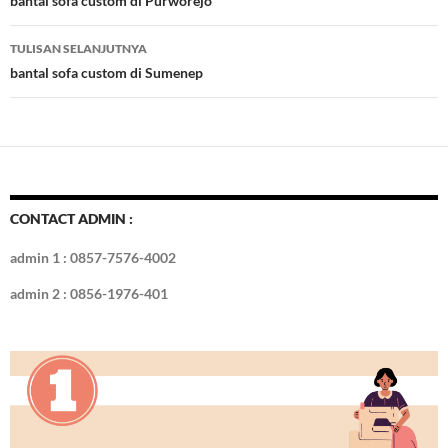
Tulisan
bantal sofa custom di Purworejo
o
n
TULISAN SELANJUTNYA
k
bantal sofa custom di Sumenep
CONTACT ADMIN :
admin 1 : 0857-7576-4002
admin 2 : 0856-1976-401