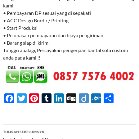
kami
• Pembayaran DP sesuai yang di sepakati
• ACC Design Bordir / Printing
• Start Produksi
• Pelunasan pembayaran dan biaya pengiriman
• Barang siap di kirim
Tunggu apalagi, Percayakan pengerjaan bantal sofa custom
anda pada kami !!
F
T
Pi
T
Li
Di
Di
F
S
ac
w
nt
u
n
gg
ig
ol
h
e
itt
er
m
k
o
k
ar
b
er
es
bl
e
d
e
Navigasi
TULISAN SEBELUMNYA
o
t
r
dI