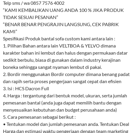
Telp sms / wa 0857 7576 4002
“KAMI KEMBALIKAN UANG ANDA 100 % JIKA PRODUK
TIDAK SESUAI PESANAN”
“BENAR BENAR PENGRAJIN LANGSUNG, CEK PABRIK
KAMI”
Spesifikasi Produk bantal sofa custom kami antara lain :
1. Pilihan Bahan antara lain VELTBOA & YELVO dimana
karakter bahan ini lembut dan halus dengan permukaan datar
sedikit berbulu, biasa di gunakan dalam industry kerajinan
boneka sehingga sangat nyaman lembut di pakai.
2. Bordir menggunakan Bordir computer dimana benang padat
dan rapih serta proses pengerjaan sangat cepat dan efisien
3. Isi : HCS Dacron Full
4. Harga : tergantung dari bentuk model, ukuran, serta jumlah
pemesanan bantal (anda juga dapat memilih bantu dengan
menyesuaikan kebutuhan dan budget perusahaan anda)
5. Cara pemesanan sebagai berikut :
• Tentukan model dan jumlah pemesanan anda. Tentukan Deal
Harga dan estimasi waktu pengerjaan dengan team marketing