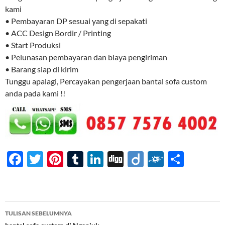
kami
• Pembayaran DP sesuai yang di sepakati
• ACC Design Bordir / Printing
• Start Produksi
• Pelunasan pembayaran dan biaya pengiriman
• Barang siap di kirim
Tunggu apalagi, Percayakan pengerjaan bantal sofa custom
anda pada kami !!
F
T
Pi
T
Li
Di
Di
F
S
ac
w
nt
u
n
gg
ig
ol
h
e
itt
er
m
k
o
k
ar
b
er
es
bl
e
d
e
Navigasi
TULISAN SEBELUMNYA
o
t
r
dI