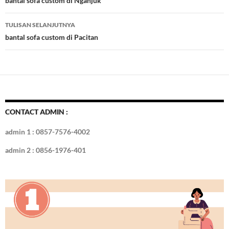
Tulisan
bantal sofa custom di Nganjuk
o
n
TULISAN SELANJUTNYA
k
bantal sofa custom di Pacitan
CONTACT ADMIN :
admin 1 : 0857-7576-4002
admin 2 : 0856-1976-401