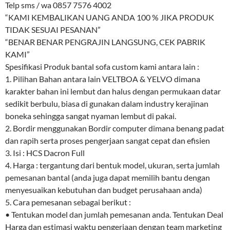
Telp sms / wa 0857 7576 4002
“KAMI KEMBALIKAN UANG ANDA 100 % JIKA PRODUK
TIDAK SESUAI PESANAN”
“BENAR BENAR PENGRAJIN LANGSUNG, CEK PABRIK
KAMI”
Spesifikasi Produk bantal sofa custom kami antara lain :
1. Pilihan Bahan antara lain VELTBOA & YELVO dimana
karakter bahan ini lembut dan halus dengan permukaan datar
sedikit berbulu, biasa di gunakan dalam industry kerajinan
boneka sehingga sangat nyaman lembut di pakai.
2. Bordir menggunakan Bordir computer dimana benang padat
dan rapih serta proses pengerjaan sangat cepat dan efisien
3. Isi : HCS Dacron Full
4. Harga : tergantung dari bentuk model, ukuran, serta jumlah
pemesanan bantal (anda juga dapat memilih bantu dengan
menyesuaikan kebutuhan dan budget perusahaan anda)
5. Cara pemesanan sebagai berikut :
• Tentukan model dan jumlah pemesanan anda. Tentukan Deal
Harga dan estimasi waktu pengerjaan dengan team marketing