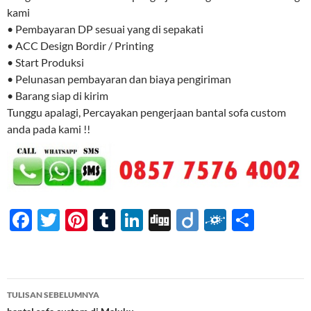
kami
• Pembayaran DP sesuai yang di sepakati
• ACC Design Bordir / Printing
• Start Produksi
• Pelunasan pembayaran dan biaya pengiriman
• Barang siap di kirim
Tunggu apalagi, Percayakan pengerjaan bantal sofa custom
anda pada kami !!
F
T
Pi
T
Li
Di
Di
F
S
ac
w
nt
u
n
gg
ig
ol
h
e
itt
er
m
k
o
k
ar
b
er
es
bl
e
d
e
Navigasi
TULISAN SEBELUMNYA
o
t
r
dI