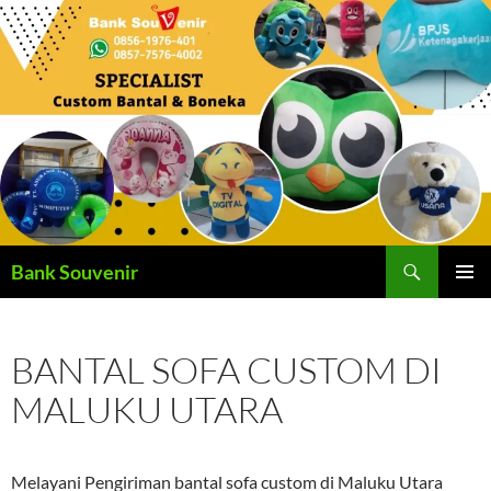
Langsung
ke
isi
Cari
Bank Souvenir
MENU
UTAMA
BANTAL SOFA CUSTOM DI
MALUKU UTARA
Melayani Pengiriman bantal sofa custom di Maluku Utara