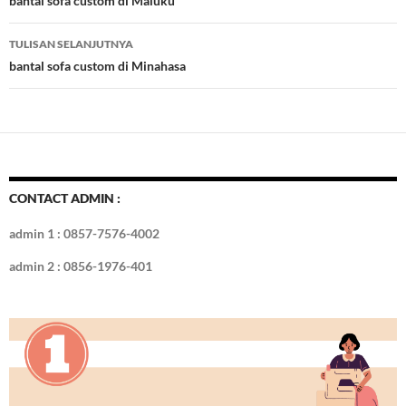
Tulisan
bantal sofa custom di Maluku
o
n
TULISAN SELANJUTNYA
k
bantal sofa custom di Minahasa
CONTACT ADMIN :
admin 1 : 0857-7576-4002
admin 2 : 0856-1976-401