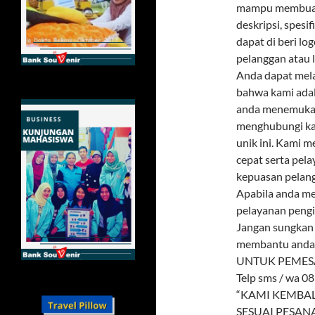
mampu membuat s
deskripsi, spesi
dapat di beri lo
pelanggan atau l
Anda dapat mela
bahwa kami adal
anda menemukan
menghubungi ka
unik ini. Kami 
cepat serta pel
kepuasan pelang
Apabila anda me
pelayanan pengi
Jangan sungkan
membantu anda
UNTUK PEMES
Telp sms / wa 0
“KAMI KEMBAL
SESUAI PESAN