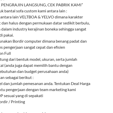
 PENGRAJIN LANGSUNG, CEK PABRIK KAMI”
uk bantal sofa custom kami antara lain :
n antara lain VELTBOA & YELVO dimana karakter
t dan halus dengan permukaan datar sedikit berbulu,
n dalam industry kerajinan boneka sehingga sangat
i pakai.
gunakan Bordir computer dimana benang padat dan
es pengerjaan sangat cepat dan efisien
on Full
ntung dari bentuk model, ukuran, serta jumlah
l (anda juga dapat memilih bantu dengan
ebutuhan dan budget perusahaan anda)
n sebagai berikut :
l dan jumlah pemesanan anda. Tentukan Deal Harga
ktu pengerjaan dengan team marketing kami
 sesuai yang di sepakati
rdir / Printing