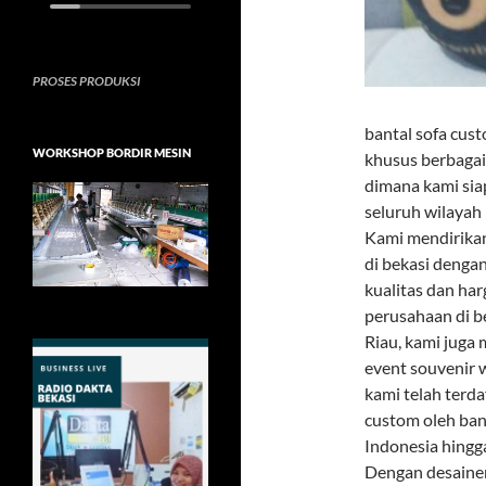
PROSES PRODUKSI
bantal sofa cus
WORKSHOP BORDIR MESIN
khusus berbagai
dimana kami sia
seluruh wilayah
Kami mendirikan
di bekasi denga
kualitas dan har
perusahaan di b
Riau, kami juga
event souvenir w
kami telah terda
custom oleh ba
Indonesia hingg
Dengan desainer