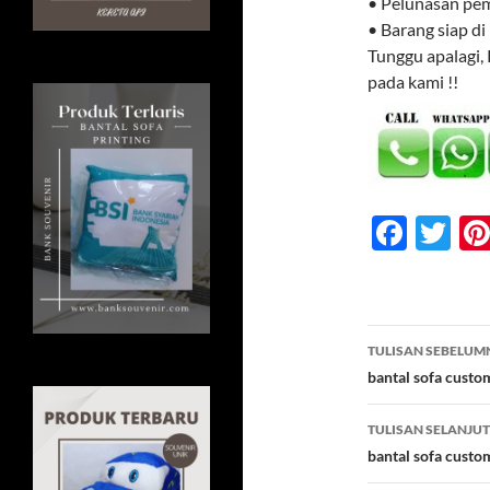
• Pelunasan pe
• Barang siap di
Tunggu apalagi,
pada kami !!
F
T
ac
w
e
itt
b
er
Navigasi
TULISAN SEBELUM
o
Tulisan
bantal sofa custo
o
TULISAN SELANJU
k
bantal sofa custo