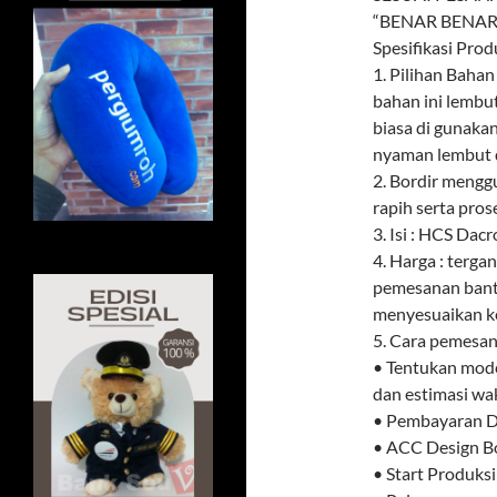
“BENAR BENAR
Spesifikasi Prod
1. Pilihan Baha
bahan ini lembu
biasa di gunaka
nyaman lembut d
2. Bordir meng
rapih serta pros
3. Isi : HCS Dacr
4. Harga : terga
pemesanan banta
menyesuaikan k
5. Cara pemesana
• Tentukan mode
dan estimasi wa
• Pembayaran DP
• ACC Design Bo
• Start Produksi