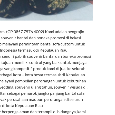
tom. (CP 0857 7576 4002) Kami adalah pengrajin
 souvenir bantal dan boneka promosi di bekasi
p melayani permintaan bantal sofa custom untuk
 Indonesia termasuk di Kepulauan Riau
 sendiri pabrik souvenir bantal dan boneka promosi
n tujuan memiliki control yang baik untuk menjaga
ga yang kompetitif, produk kami di jual ke seluruh
erbagai kota – kota besar termasuk di Kepulauan
 melayani pembelian perorangan untuk kebutuhan
edding, souvenir ulang tahun, souvenir wisuda dll.
ftar sebagai pemasok jangka panjang bantal sofa
nyak perusahaan maupun perorangan di seluruh
a di kota Kepulauan Riau
 berpengalaman dan terampil di bidangnya, kami