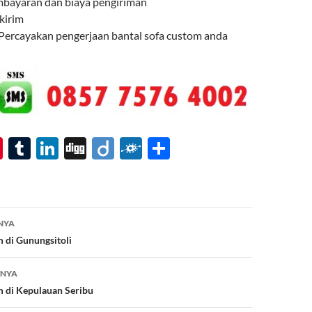
mbayaran dan biaya pengiriman
 kirim
 Percayakan pengerjaan bantal sofa custom anda
Pi
T
Li
Di
Di
F
S
nt
u
n
gg
ig
ol
h
er
m
k
o
k
ar
es
bl
e
d
e
NYA
t
r
dI
m di Gunungsitoli
n
TNYA
m di Kepulauan Seribu