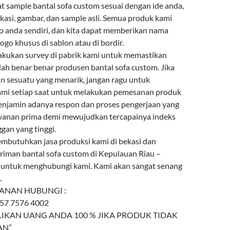
ample bantal sofa custom sesuai dengan ide anda,
fikasi, gambar, dan sample asli. Semua produk kami
go anda sendiri, dan kita dapat memberikan nama
ogo khusus di sablon atau di bordir.
kukan survey di pabrik kami untuk memastikan
ah benar benar produsen bantal sofa custom. Jika
 sesuatu yang menarik, jangan ragu untuk
mi setiap saat untuk melakukan pemesanan produk
menjamin adanya respon dan proses pengerjaan yang
ayanan prima demi mewujudkan tercapainya indeks
gan yang tinggi.
mbutuhkan jasa produksi kami di bekasi dan
riman bantal sofa custom di Kepulauan Riau –
 untuk menghubungi kami. Kami akan sangat senang
.
ANAN HUBUNGI :
857 7576 4002
IKAN UANG ANDA 100 % JIKA PRODUK TIDAK
AN”