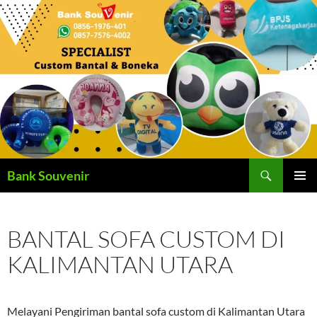
Langsung
ke
isi
Cari
Bank Souvenir
MENU
UTAMA
BANTAL SOFA CUSTOM DI
KALIMANTAN UTARA
Melayani Pengiriman bantal sofa custom di Kalimantan Utara