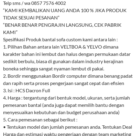
Telp sms / wa 0857 7576 4002
“KAMI KEMBALIKAN UANG ANDA 100 % JIKA PRODUK
TIDAK SESUAI PESANAN”
“BENAR BENAR PENGRAJIN LANGSUNG, CEK PABRIK
KAMI”
Spesifikasi Produk bantal sofa custom kami antara lain :
1. Pilihan Bahan antara lain VELTBOA & YELVO dimana
karakter bahan ini lembut dan halus dengan permukaan datar
sedikit berbulu, biasa di gunakan dalam industry kerajinan
boneka sehingga sangat nyaman lembut di pakai.
2. Bordir menggunakan Bordir computer dimana benang padat
dan rapih serta proses pengerjaan sangat cepat dan efisien
3. Isi : HCS Dacron Full
4. Harga : tergantung dari bentuk model, ukuran, serta jumlah
pemesanan bantal (anda juga dapat memilih bantu dengan
menyesuaikan kebutuhan dan budget perusahaan anda)
5. Cara pemesanan sebagai berikut :
• Tentukan model dan jumlah pemesanan anda. Tentukan Deal
Harga dan estimasi waktu pengerjaan dengan team marketing