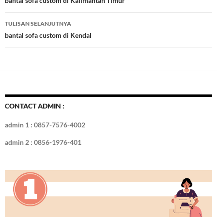
Tulisan
bantal sofa custom di Kalimantan Timur
o
n
TULISAN SELANJUTNYA
k
bantal sofa custom di Kendal
CONTACT ADMIN :
admin 1 : 0857-7576-4002
admin 2 : 0856-1976-401