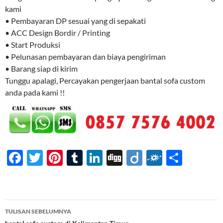
kami
• Pembayaran DP sesuai yang di sepakati
• ACC Design Bordir / Printing
• Start Produksi
• Pelunasan pembayaran dan biaya pengiriman
• Barang siap di kirim
Tunggu apalagi, Percayakan pengerjaan bantal sofa custom
anda pada kami !!
F
T
Pi
T
Li
Di
Di
F
S
ac
w
nt
u
n
gg
ig
ol
h
e
itt
er
m
k
o
k
ar
b
er
es
bl
e
d
e
Navigasi
TULISAN SEBELUMNYA
o
t
r
dI