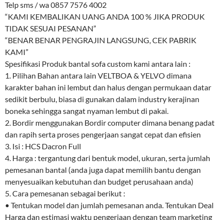
Telp sms / wa 0857 7576 4002
“KAMI KEMBALIKAN UANG ANDA 100 % JIKA PRODUK
TIDAK SESUAI PESANAN”
“BENAR BENAR PENGRAJIN LANGSUNG, CEK PABRIK
KAMI”
Spesifikasi Produk bantal sofa custom kami antara lain :
1. Pilihan Bahan antara lain VELTBOA & YELVO dimana
karakter bahan ini lembut dan halus dengan permukaan datar
sedikit berbulu, biasa di gunakan dalam industry kerajinan
boneka sehingga sangat nyaman lembut di pakai.
2. Bordir menggunakan Bordir computer dimana benang padat
dan rapih serta proses pengerjaan sangat cepat dan efisien
3. Isi : HCS Dacron Full
4. Harga : tergantung dari bentuk model, ukuran, serta jumlah
pemesanan bantal (anda juga dapat memilih bantu dengan
menyesuaikan kebutuhan dan budget perusahaan anda)
5. Cara pemesanan sebagai berikut :
• Tentukan model dan jumlah pemesanan anda. Tentukan Deal
Harga dan estimasi waktu pengerjaan dengan team marketing