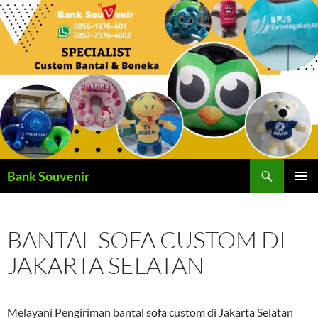
Langsung
ke
isi
Cari
Bank Souvenir
MENU
UTAMA
BANTAL SOFA CUSTOM DI
JAKARTA SELATAN
Melayani Pengiriman bantal sofa custom di Jakarta Selatan