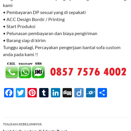
kami
• Pembayaran DP sesuai yang di sepakati
• ACC Design Bordir / Printing
• Start Produksi
• Pelunasan pembayaran dan biaya pengiriman
• Barang siap di kirim
Tunggu apalagi, Percayakan pengerjaan bantal sofa custom
anda pada kami !!
F
T
Pi
T
Li
Di
Di
F
S
ac
w
nt
u
n
gg
ig
ol
h
e
itt
er
m
k
o
k
ar
b
er
es
bl
e
d
e
Navigasi
TULISAN SEBELUMNYA
o
t
r
dI