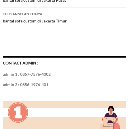
Tulisan
bantal sofa custom di Jakarta Pusat
o
n
TULISAN SELANJUTNYA
k
bantal sofa custom di Jakarta Timur
CONTACT ADMIN :
admin 1 : 0857-7576-4002
admin 2 : 0856-1976-401