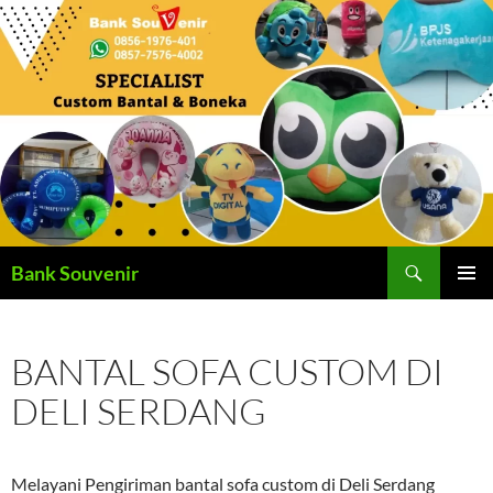
Langsung
ke
isi
Cari
Bank Souvenir
MENU
UTAMA
BANTAL SOFA CUSTOM DI
DELI SERDANG
Melayani Pengiriman bantal sofa custom di Deli Serdang