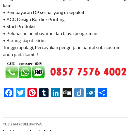
kami
• Pembayaran DP sesuai yang di sepakati
• ACC Design Bordir / Printing
• Start Produksi
• Pelunasan pembayaran dan biaya pengiriman
• Barang siap di kirim
Tunggu apalagi, Percayakan pengerjaan bantal sofa custom
anda pada kami !!
F
T
Pi
T
Li
Di
Di
F
S
ac
w
nt
u
n
gg
ig
ol
h
e
itt
er
m
k
o
k
ar
b
er
es
bl
e
d
e
Navigasi
TULISAN SEBELUMNYA
o
t
r
dI