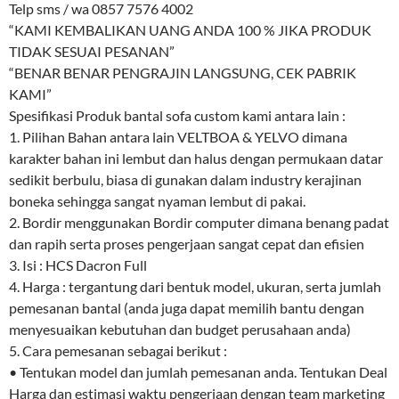
Telp sms / wa 0857 7576 4002
“KAMI KEMBALIKAN UANG ANDA 100 % JIKA PRODUK
TIDAK SESUAI PESANAN”
“BENAR BENAR PENGRAJIN LANGSUNG, CEK PABRIK
KAMI”
Spesifikasi Produk bantal sofa custom kami antara lain :
1. Pilihan Bahan antara lain VELTBOA & YELVO dimana
karakter bahan ini lembut dan halus dengan permukaan datar
sedikit berbulu, biasa di gunakan dalam industry kerajinan
boneka sehingga sangat nyaman lembut di pakai.
2. Bordir menggunakan Bordir computer dimana benang padat
dan rapih serta proses pengerjaan sangat cepat dan efisien
3. Isi : HCS Dacron Full
4. Harga : tergantung dari bentuk model, ukuran, serta jumlah
pemesanan bantal (anda juga dapat memilih bantu dengan
menyesuaikan kebutuhan dan budget perusahaan anda)
5. Cara pemesanan sebagai berikut :
• Tentukan model dan jumlah pemesanan anda. Tentukan Deal
Harga dan estimasi waktu pengerjaan dengan team marketing