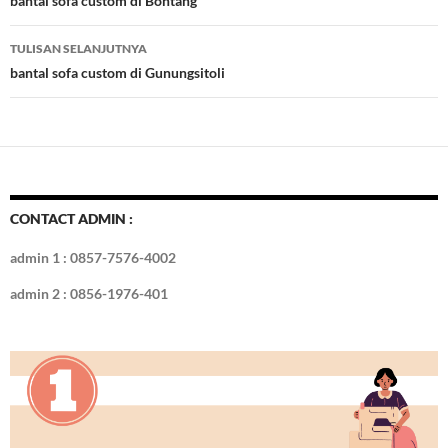
Tulisan
bantal sofa custom di Bontang
o
n
TULISAN SELANJUTNYA
k
bantal sofa custom di Gunungsitoli
CONTACT ADMIN :
admin 1 : 0857-7576-4002
admin 2 : 0856-1976-401