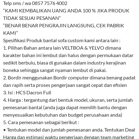
Telp sms / wa 0857 7576 4002
“KAMI KEMBALIKAN UANG ANDA 100 % JIKA PRODUK
TIDAK SESUAI PESANAN”
“BENAR BENAR PENGRAJIN LANGSUNG, CEK PABRIK
KAMI”
Spesifikasi Produk bantal sofa custom kami antara lain :
1. Pilihan Bahan antara lain VELTBOA & YELVO dimana
karakter bahan ini lembut dan halus dengan permukaan datar
sedikit berbulu, biasa di gunakan dalam industry kerajinan
boneka sehingga sangat nyaman lembut di pakai.
2. Bordir menggunakan Bordir computer dimana benang padat
dan rapih serta proses pengerjaan sangat cepat dan efisien
3. Isi : HCS Dacron Full
4. Harga : tergantung dari bentuk model, ukuran, serta jumlah
pemesanan bantal (anda juga dapat memilih bantu dengan
menyesuaikan kebutuhan dan budget perusahaan anda)
5. Cara pemesanan sebagai berikut :
• Tentukan model dan jumlah pemesanan anda. Tentukan Deal
Harga dan estimasi waktu pengerjaan dengan team marketing