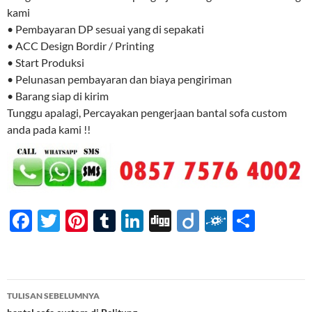
kami
• Pembayaran DP sesuai yang di sepakati
• ACC Design Bordir / Printing
• Start Produksi
• Pelunasan pembayaran dan biaya pengiriman
• Barang siap di kirim
Tunggu apalagi, Percayakan pengerjaan bantal sofa custom
anda pada kami !!
F
T
Pi
T
Li
Di
Di
F
S
ac
w
nt
u
n
gg
ig
ol
h
e
itt
er
m
k
o
k
ar
b
er
es
bl
e
d
e
Navigasi
TULISAN SEBELUMNYA
o
t
r
dI