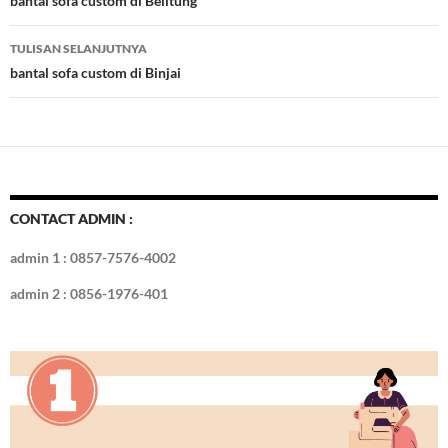
Tulisan
bantal sofa custom di Belitung
o
n
TULISAN SELANJUTNYA
k
bantal sofa custom di Binjai
CONTACT ADMIN :
admin 1 : 0857-7576-4002
admin 2 : 0856-1976-401