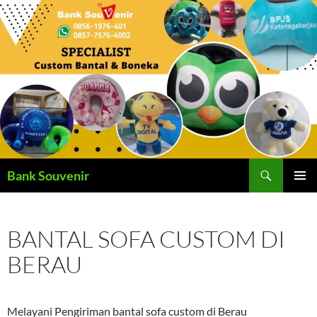
Langsung
ke
isi
Cari
Bank Souvenir
MENU
UTAMA
BANTAL SOFA CUSTOM DI
BERAU
Melayani Pengiriman bantal sofa custom di Berau