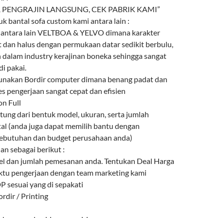
 PENGRAJIN LANGSUNG, CEK PABRIK KAMI”
uk bantal sofa custom kami antara lain :
n antara lain VELTBOA & YELVO dimana karakter
t dan halus dengan permukaan datar sedikit berbulu,
n dalam industry kerajinan boneka sehingga sangat
i pakai.
gunakan Bordir computer dimana benang padat dan
es pengerjaan sangat cepat dan efisien
on Full
ntung dari bentuk model, ukuran, serta jumlah
l (anda juga dapat memilih bantu dengan
ebutuhan dan budget perusahaan anda)
n sebagai berikut :
l dan jumlah pemesanan anda. Tentukan Deal Harga
ktu pengerjaan dengan team marketing kami
 sesuai yang di sepakati
rdir / Printing