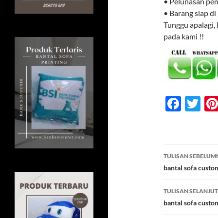
• Pelunasan pe
• Barang siap di
Tunggu apalagi,
pada kami !!
F
T
ac
w
e
itt
b
er
Navigasi
TULISAN SEBELUM
o
Tulisan
bantal sofa custo
o
TULISAN SELANJU
k
bantal sofa custo