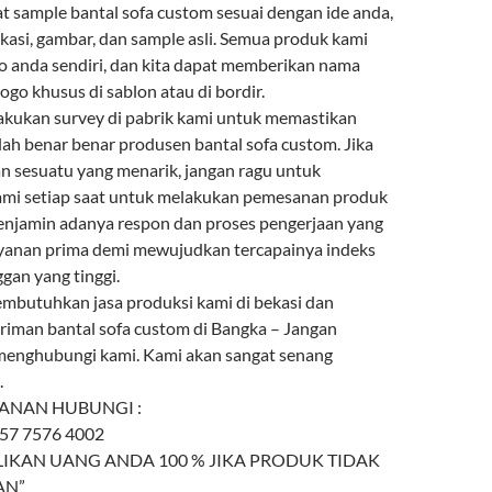
ample bantal sofa custom sesuai dengan ide anda,
fikasi, gambar, dan sample asli. Semua produk kami
go anda sendiri, dan kita dapat memberikan nama
ogo khusus di sablon atau di bordir.
kukan survey di pabrik kami untuk memastikan
ah benar benar produsen bantal sofa custom. Jika
 sesuatu yang menarik, jangan ragu untuk
mi setiap saat untuk melakukan pemesanan produk
menjamin adanya respon dan proses pengerjaan yang
ayanan prima demi mewujudkan tercapainya indeks
gan yang tinggi.
mbutuhkan jasa produksi kami di bekasi dan
riman bantal sofa custom di Bangka – Jangan
menghubungi kami. Kami akan sangat senang
.
ANAN HUBUNGI :
857 7576 4002
IKAN UANG ANDA 100 % JIKA PRODUK TIDAK
AN”