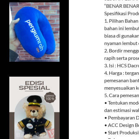
“BENAR BENAR
Spesifikasi Prod
1. Pilihan Baha
bahan ini lembu
biasa di gunaka
nyaman lembut d
2. Bordir meng
rapih serta pros
3. Isi : HCS Dacr
4. Harga : terga
pemesanan banta
menyesuaikan k
5. Cara pemesana
• Tentukan mode
dan estimasi wa
• Pembayaran DP
• ACC Design Bo
• Start Produksi