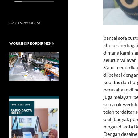
PROSES PRODUKSI
bantal sofa cus
WORKSHOP BORDIR MESIN
khusus berbagai
dimana kami sia
seluruh wilayah
Kami mendirikan
di bekasi denga
kualitas dan har
perusahaan di b
juga melayani p
souvenir wedding
telah terdaftar
oleh banyak per
hingga di kota 
Dengan desainer