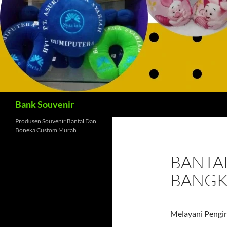
Cari
Bank Souvenir
Produsen Souvenir Bantal Dan
Boneka Custom Murah
BANTA
BANG
Melayani Pengir