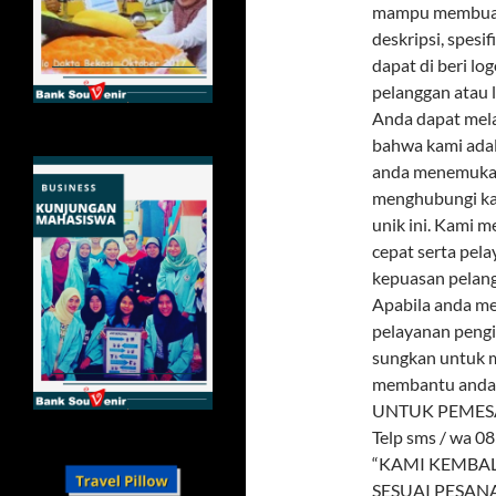
mampu membuat s
deskripsi, spesi
dapat di beri lo
pelanggan atau l
Anda dapat mela
bahwa kami adal
anda menemukan
menghubungi ka
unik ini. Kami 
cepat serta pel
kepuasan pelang
Apabila anda me
pelayanan pengi
sungkan untuk 
membantu anda
UNTUK PEMES
Telp sms / wa 0
“KAMI KEMBAL
SESUAI PESAN