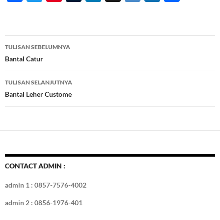
ac
w
nt
u
n
gg
ig
ol
h
e
itt
er
m
k
o
k
ar
b
er
es
bl
e
d
e
Navigasi
TULISAN SEBELUMNYA
o
t
r
dI
Tulisan
Bantal Catur
o
n
TULISAN SELANJUTNYA
k
Bantal Leher Custome
CONTACT ADMIN :
admin 1 : 0857-7576-4002
admin 2 : 0856-1976-401