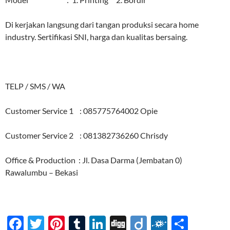
Di kerjakan langsung dari tangan produksi secara home
industry. Sertifikasi SNI, harga dan kualitas bersaing.
TELP / SMS / WA
Customer Service 1 : 085775764002 Opie
Customer Service 2 : 081382736260 Chrisdy
Office & Production : Jl. Dasa Darma (Jembatan 0)
Rawalumbu – Bekasi
F
T
Pi
T
Li
Di
Di
F
S