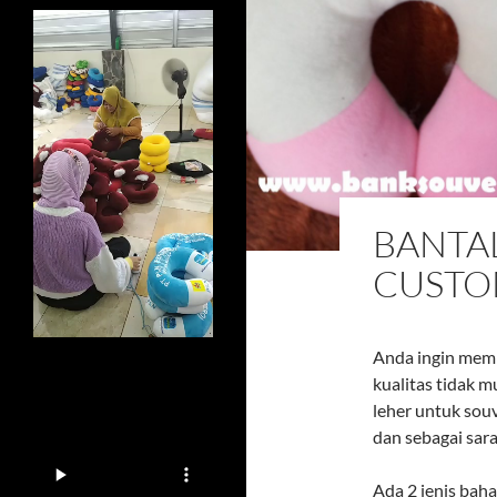
BANTA
CUST
Anda ingin memb
kualitas tidak 
leher untuk sou
dan sebagai sar
Ada 2 jenis bah