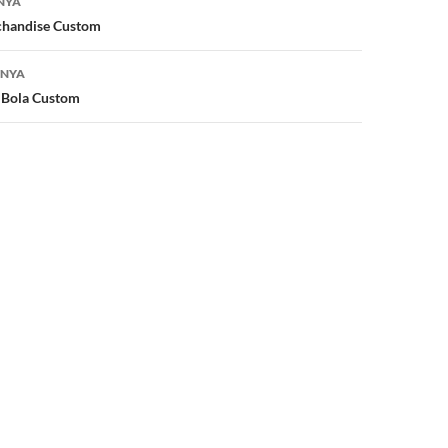
NYA
t
r
dI
chandise Custom
n
TNYA
b Bola Custom