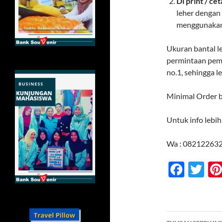
Di print / cet
leher dengan 
menggunakan
Ukuran bantal l
permintaan peme
no.1, sehingga 
Minimal Order b
Untuk info lebi
Wa : 08212263
F
T
ac
w
e
itt
b
er
Navigasi