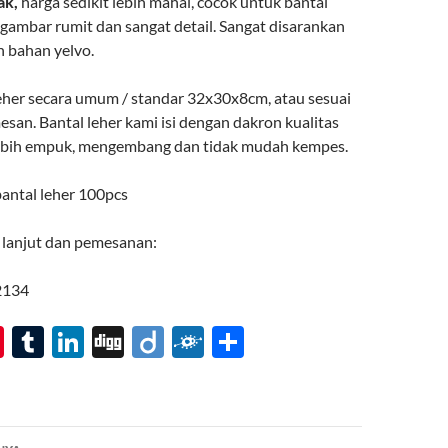
ak,
harga sedikit lebih mahal, cocok untuk bantal
gambar rumit dan sangat detail. Sangat disarankan
 bahan yelvo.
eher secara umum / standar 32x30x8cm, atau sesuai
san. Bantal leher kami isi dengan dakron kualitas
lebih empuk, mengembang dan tidak mudah kempes.
antal leher 100pcs
h lanjut dan pemesanan:
2134
Pi
T
Li
Di
Di
F
S
nt
u
n
gg
ig
ol
h
er
m
k
o
k
ar
es
bl
e
d
e