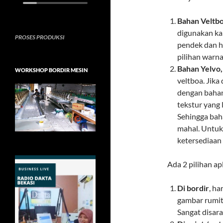
Bahan Veltbo
digunakan kar
PROSES PRODUKSI
pendek dan h
pilihan warna
Bahan Yelvo,
WORKSHOP BORDIR MESIN
veltboa. Jika
dengan bahan
tekstur yang 
Sehingga bah
mahal. Untuk 
ketersediaan 
Ada 2 pilihan ap
Di bordir
, ha
gambar rumit 
Sangat disar