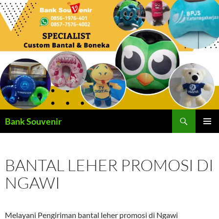
Langsung
ke
isi
Cari
Bank Souvenir
MENU
UTAMA
BANTAL LEHER PROMOSI DI
NGAWI
Melayani Pengiriman bantal leher promosi di Ngawi