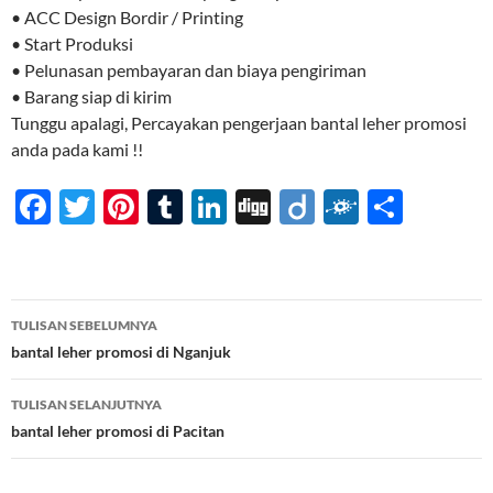
• ACC Design Bordir / Printing
• Start Produksi
• Pelunasan pembayaran dan biaya pengiriman
• Barang siap di kirim
Tunggu apalagi, Percayakan pengerjaan bantal leher promosi
anda pada kami !!
F
T
Pi
T
Li
Di
Di
F
S
ac
w
nt
u
n
gg
ig
ol
h
e
itt
er
m
k
o
k
ar
b
er
es
bl
e
d
e
Navigasi
TULISAN SEBELUMNYA
o
t
r
dI
Tulisan
bantal leher promosi di Nganjuk
o
n
TULISAN SELANJUTNYA
k
bantal leher promosi di Pacitan