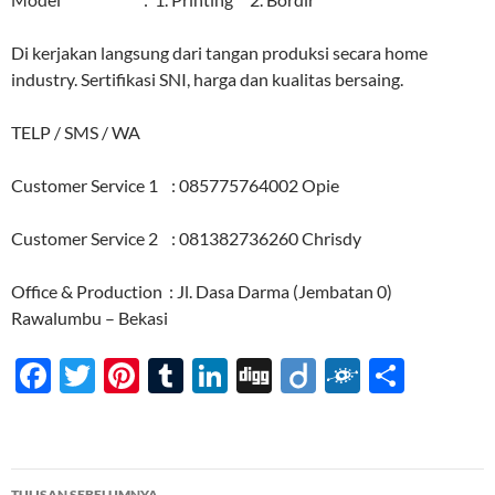
Di kerjakan langsung dari tangan produksi secara home
industry. Sertifikasi SNI, harga dan kualitas bersaing.
TELP / SMS / WA
Customer Service 1 : 085775764002 Opie
Customer Service 2 : 081382736260 Chrisdy
Office & Production : Jl. Dasa Darma (Jembatan 0)
Rawalumbu – Bekasi
F
T
Pi
T
Li
Di
Di
F
S
ac
w
nt
u
n
gg
ig
ol
h
e
itt
er
m
k
o
k
ar
b
er
es
bl
e
d
e
Navigasi
TULISAN SEBELUMNYA