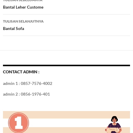
o
t
r
dI
Tulisan
Bantal Leher Custome
o
n
TULISAN SELANJUTNYA
k
Bantal Sofa
CONTACT ADMIN :
admin 1 : 0857-7576-4002
admin 2 : 0856-1976-401