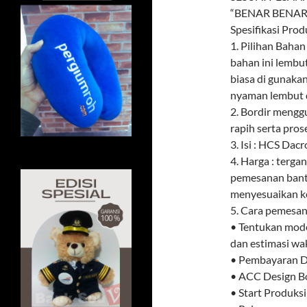
“BENAR BENAR
Spesifikasi Prod
1. Pilihan Baha
bahan ini lembu
biasa di gunaka
nyaman lembut d
2. Bordir meng
rapih serta pros
3. Isi : HCS Dacr
4. Harga : terga
pemesanan banta
menyesuaikan k
5. Cara pemesana
• Tentukan mode
dan estimasi wa
• Pembayaran DP
• ACC Design Bo
• Start Produksi