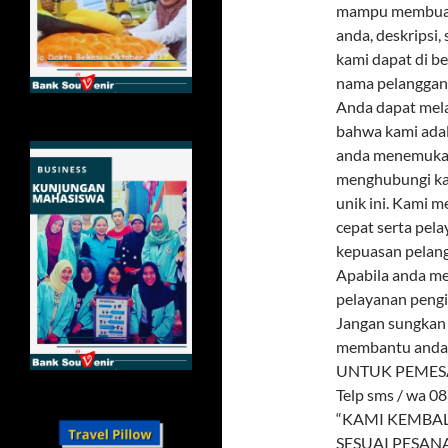
mampu membuat 
anda, deskripsi,
kami dapat di be
nama pelanggan a
Anda dapat mela
bahwa kami adal
anda menemukan
menghubungi ka
unik ini. Kami 
cepat serta pel
kepuasan pelang
Apabila anda me
pelayanan pengi
Jangan sungkan
membantu anda
UNTUK PEMES
Telp sms / wa 0
“KAMI KEMBAL
SESUAI PESAN