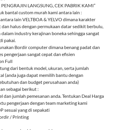
 PENGRAJIN LANGSUNG, CEK PABRIK KAMI”
uk bantal custom murah kami antara lain :
n antara lain VELTBOA & YELVO dimana karakter
t dan halus dengan permukaan datar sedikit berbulu,
n dalam industry kerajinan boneka sehingga sangat
i pakai.
gunakan Bordir computer dimana benang padat dan
es pengerjaan sangat cepat dan efisien
on Full
ntung dari bentuk model, ukuran, serta jumlah
l (anda juga dapat memilih bantu dengan
ebutuhan dan budget perusahaan anda)
n sebagai berikut :
l dan jumlah pemesanan anda. Tentukan Deal Harga
ktu pengerjaan dengan team marketing kami
 sesuai yang di sepakati
rdir / Printing