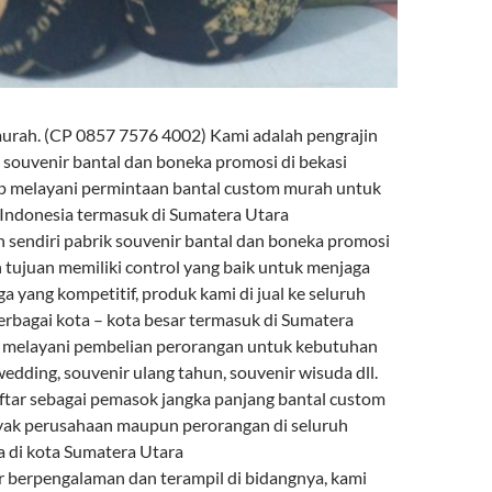
urah. (CP 0857 7576 4002) Kami adalah pengrajin
 souvenir bantal dan boneka promosi di bekasi
p melayani permintaan bantal custom murah untuk
 Indonesia termasuk di Sumatera Utara
 sendiri pabrik souvenir bantal dan boneka promosi
n tujuan memiliki control yang baik untuk menjaga
ga yang kompetitif, produk kami di jual ke seluruh
erbagai kota – kota besar termasuk di Sumatera
a melayani pembelian perorangan untuk kebutuhan
edding, souvenir ulang tahun, souvenir wisuda dll.
aftar sebagai pemasok jangka panjang bantal custom
yak perusahaan maupun perorangan di seluruh
a di kota Sumatera Utara
 berpengalaman dan terampil di bidangnya, kami