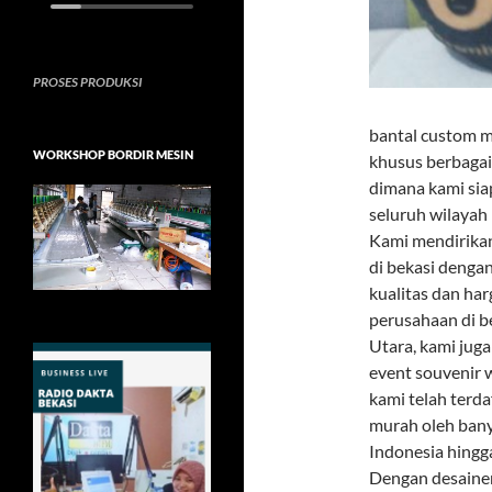
PROSES PRODUKSI
bantal custom m
WORKSHOP BORDIR MESIN
khusus berbagai
dimana kami sia
seluruh wilayah
Kami mendirikan
di bekasi denga
kualitas dan har
perusahaan di b
Utara, kami jug
event souvenir w
kami telah terd
murah oleh ban
Indonesia hingg
Dengan desainer