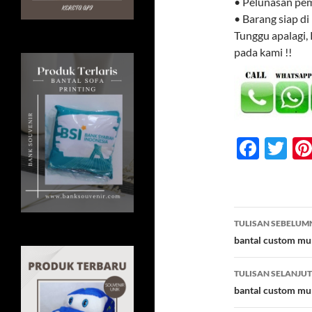
• Pelunasan pe
• Barang siap di
Tunggu apalagi,
pada kami !!
F
T
ac
w
e
itt
b
er
Navigasi
TULISAN SEBELUM
o
Tulisan
bantal custom mu
o
TULISAN SELANJU
k
bantal custom mu