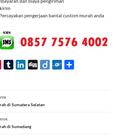
mbayaran dan biaya pengiriman
 kirim
 Percayakan pengerjaan bantal custom murah anda
Pi
T
Li
Di
Di
F
S
nt
u
n
gg
ig
ol
h
er
m
k
o
k
ar
es
bl
e
d
e
NYA
t
r
dI
rah di Sumatera Selatan
n
TNYA
rah di Sumedang