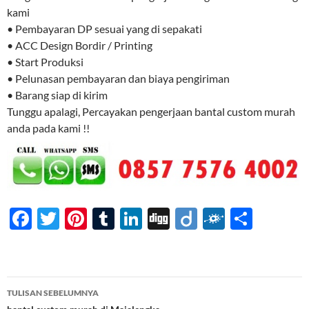
kami
• Pembayaran DP sesuai yang di sepakati
• ACC Design Bordir / Printing
• Start Produksi
• Pelunasan pembayaran dan biaya pengiriman
• Barang siap di kirim
Tunggu apalagi, Percayakan pengerjaan bantal custom murah
anda pada kami !!
F
T
Pi
T
Li
Di
Di
F
S
ac
w
nt
u
n
gg
ig
ol
h
e
itt
er
m
k
o
k
ar
b
er
es
bl
e
d
e
Navigasi
TULISAN SEBELUMNYA
o
t
r
dI