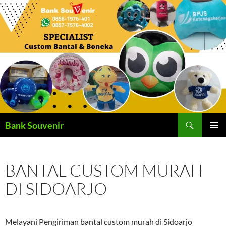
Langsung
ke
isi
Cari
Bank Souvenir
MENU
UTAMA
BANTAL CUSTOM MURAH
DI SIDOARJO
Melayani Pengiriman bantal custom murah di Sidoarjo