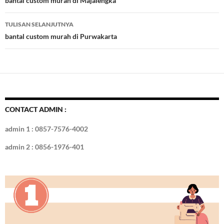
Tulisan
bantal custom murah di Majalengka
o
n
TULISAN SELANJUTNYA
k
bantal custom murah di Purwakarta
CONTACT ADMIN :
admin 1 : 0857-7576-4002
admin 2 : 0856-1976-401