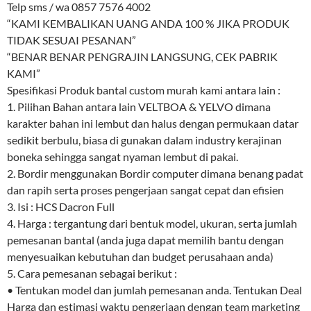
Telp sms / wa 0857 7576 4002
“KAMI KEMBALIKAN UANG ANDA 100 % JIKA PRODUK
TIDAK SESUAI PESANAN”
“BENAR BENAR PENGRAJIN LANGSUNG, CEK PABRIK
KAMI”
Spesifikasi Produk bantal custom murah kami antara lain :
1. Pilihan Bahan antara lain VELTBOA & YELVO dimana
karakter bahan ini lembut dan halus dengan permukaan datar
sedikit berbulu, biasa di gunakan dalam industry kerajinan
boneka sehingga sangat nyaman lembut di pakai.
2. Bordir menggunakan Bordir computer dimana benang padat
dan rapih serta proses pengerjaan sangat cepat dan efisien
3. Isi : HCS Dacron Full
4. Harga : tergantung dari bentuk model, ukuran, serta jumlah
pemesanan bantal (anda juga dapat memilih bantu dengan
menyesuaikan kebutuhan dan budget perusahaan anda)
5. Cara pemesanan sebagai berikut :
• Tentukan model dan jumlah pemesanan anda. Tentukan Deal
Harga dan estimasi waktu pengerjaan dengan team marketing