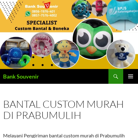
Langsung
ke
isi
Cari
Bank Souvenir
MENU
UTAMA
BANTAL CUSTOM MURAH
DI PRABUMULIH
Melayani Pengiriman bantal custom murah di Prabumulih