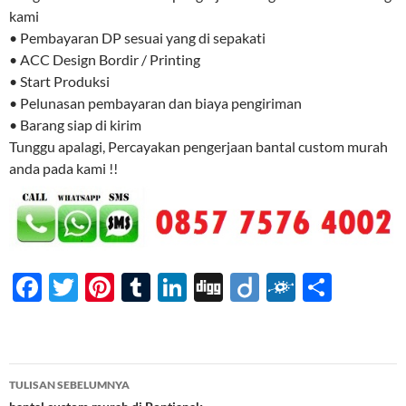
kami
• Pembayaran DP sesuai yang di sepakati
• ACC Design Bordir / Printing
• Start Produksi
• Pelunasan pembayaran dan biaya pengiriman
• Barang siap di kirim
Tunggu apalagi, Percayakan pengerjaan bantal custom murah
anda pada kami !!
F
T
Pi
T
Li
Di
Di
F
S
ac
w
nt
u
n
gg
ig
ol
h
e
itt
er
m
k
o
k
ar
b
er
es
bl
e
d
e
Navigasi
TULISAN SEBELUMNYA
o
t
r
dI