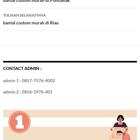
Tulisan
bantal custom murah di Pontianak
o
n
TULISAN SELANJUTNYA
k
bantal custom murah di Riau
CONTACT ADMIN :
admin 1 : 0857-7576-4002
admin 2 : 0856-1976-401