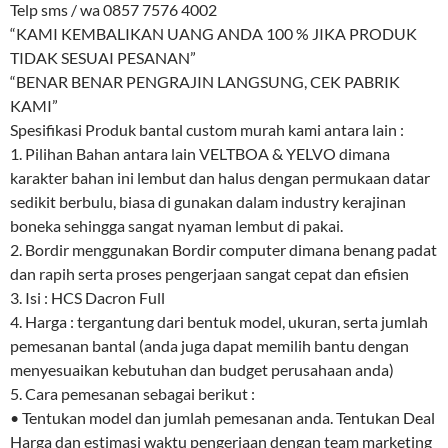
Telp sms / wa 0857 7576 4002
“KAMI KEMBALIKAN UANG ANDA 100 % JIKA PRODUK
TIDAK SESUAI PESANAN”
“BENAR BENAR PENGRAJIN LANGSUNG, CEK PABRIK
KAMI”
Spesifikasi Produk bantal custom murah kami antara lain :
1. Pilihan Bahan antara lain VELTBOA & YELVO dimana
karakter bahan ini lembut dan halus dengan permukaan datar
sedikit berbulu, biasa di gunakan dalam industry kerajinan
boneka sehingga sangat nyaman lembut di pakai.
2. Bordir menggunakan Bordir computer dimana benang padat
dan rapih serta proses pengerjaan sangat cepat dan efisien
3. Isi : HCS Dacron Full
4. Harga : tergantung dari bentuk model, ukuran, serta jumlah
pemesanan bantal (anda juga dapat memilih bantu dengan
menyesuaikan kebutuhan dan budget perusahaan anda)
5. Cara pemesanan sebagai berikut :
• Tentukan model dan jumlah pemesanan anda. Tentukan Deal
Harga dan estimasi waktu pengerjaan dengan team marketing