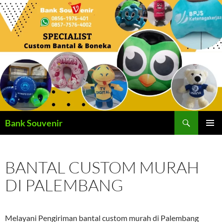
Langsung
ke
isi
Cari
Bank Souvenir
MENU
UTAMA
BANTAL CUSTOM MURAH
DI PALEMBANG
Melayani Pengiriman bantal custom murah di Palembang