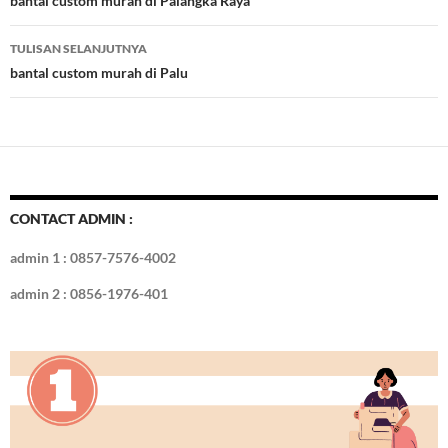
Tulisan
bantal custom murah di Palangka Raya
o
n
TULISAN SELANJUTNYA
k
bantal custom murah di Palu
CONTACT ADMIN :
admin 1 : 0857-7576-4002
admin 2 : 0856-1976-401