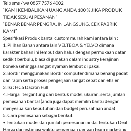
Telp sms / wa 0857 7576 4002
“KAMI KEMBALIKAN UANG ANDA 100 % JIKA PRODUK
TIDAK SESUAI PESANAN”
“BENAR BENAR PENGRAJIN LANGSUNG, CEK PABRIK
KAMI”
Spesifikasi Produk bantal custom murah kami antara lain :
1. Pilihan Bahan antara lain VELTBOA & YELVO dimana
karakter bahan ini lembut dan halus dengan permukaan datar
sedikit berbulu, biasa di gunakan dalam industry kerajinan
boneka sehingga sangat nyaman lembut di pakai.
2. Bordir menggunakan Bordir computer dimana benang padat
dan rapih serta proses pengerjaan sangat cepat dan efisien
3. Isi : HCS Dacron Full
4. Harga : tergantung dari bentuk model, ukuran, serta jumlah
pemesanan bantal (anda juga dapat memilih bantu dengan
menyesuaikan kebutuhan dan budget perusahaan anda)
5. Cara pemesanan sebagai berikut :
• Tentukan model dan jumlah pemesanan anda. Tentukan Deal
Harga dan estimasi waktu pengerjaan dengan team marketing