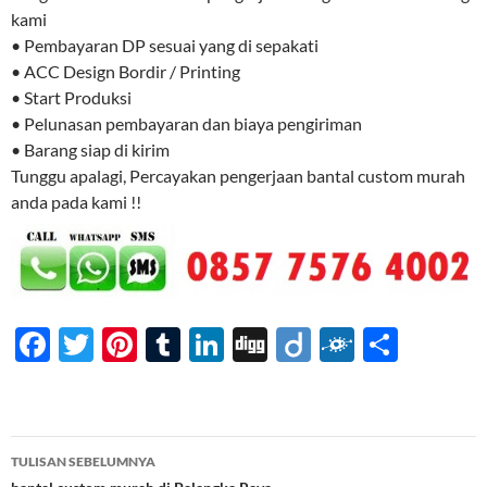
kami
• Pembayaran DP sesuai yang di sepakati
• ACC Design Bordir / Printing
• Start Produksi
• Pelunasan pembayaran dan biaya pengiriman
• Barang siap di kirim
Tunggu apalagi, Percayakan pengerjaan bantal custom murah
anda pada kami !!
F
T
Pi
T
Li
Di
Di
F
S
ac
w
nt
u
n
gg
ig
ol
h
e
itt
er
m
k
o
k
ar
b
er
es
bl
e
d
e
Navigasi
TULISAN SEBELUMNYA
o
t
r
dI