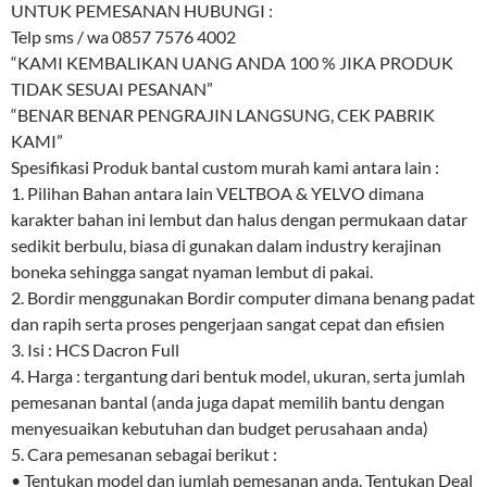
UNTUK PEMESANAN HUBUNGI :
Telp sms / wa 0857 7576 4002
“KAMI KEMBALIKAN UANG ANDA 100 % JIKA PRODUK
TIDAK SESUAI PESANAN”
“BENAR BENAR PENGRAJIN LANGSUNG, CEK PABRIK
KAMI”
Spesifikasi Produk bantal custom murah kami antara lain :
1. Pilihan Bahan antara lain VELTBOA & YELVO dimana
karakter bahan ini lembut dan halus dengan permukaan datar
sedikit berbulu, biasa di gunakan dalam industry kerajinan
boneka sehingga sangat nyaman lembut di pakai.
2. Bordir menggunakan Bordir computer dimana benang padat
dan rapih serta proses pengerjaan sangat cepat dan efisien
3. Isi : HCS Dacron Full
4. Harga : tergantung dari bentuk model, ukuran, serta jumlah
pemesanan bantal (anda juga dapat memilih bantu dengan
menyesuaikan kebutuhan dan budget perusahaan anda)
5. Cara pemesanan sebagai berikut :
• Tentukan model dan jumlah pemesanan anda. Tentukan Deal