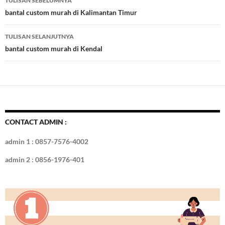
TULISAN SEBELUMNYA
o
t
r
dI
Tulisan
bantal custom murah di Kalimantan Timur
o
n
TULISAN SELANJUTNYA
k
bantal custom murah di Kendal
CONTACT ADMIN :
admin 1 : 0857-7576-4002
admin 2 : 0856-1976-401