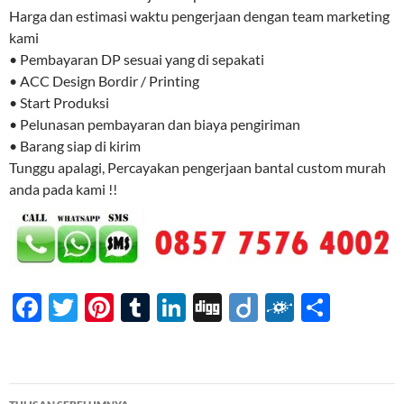
Harga dan estimasi waktu pengerjaan dengan team marketing
kami
• Pembayaran DP sesuai yang di sepakati
• ACC Design Bordir / Printing
• Start Produksi
• Pelunasan pembayaran dan biaya pengiriman
• Barang siap di kirim
Tunggu apalagi, Percayakan pengerjaan bantal custom murah
anda pada kami !!
F
T
Pi
T
Li
Di
Di
F
S
ac
w
nt
u
n
gg
ig
ol
h
e
itt
er
m
k
o
k
ar
b
er
es
bl
e
d
e
Navigasi