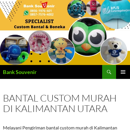
Langsung
ke
isi
Cari
Bank Souvenir
MENU
UTAMA
BANTAL CUSTOM MURAH
DI KALIMANTAN UTARA
Melayani Pengiriman bantal custom murah di Kalimantan