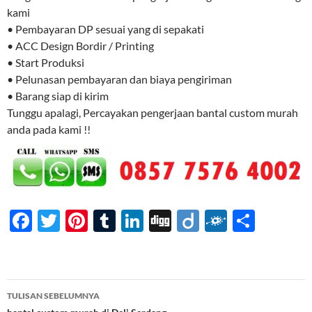
kami
• Pembayaran DP sesuai yang di sepakati
• ACC Design Bordir / Printing
• Start Produksi
• Pelunasan pembayaran dan biaya pengiriman
• Barang siap di kirim
Tunggu apalagi, Percayakan pengerjaan bantal custom murah
anda pada kami !!
F
T
Pi
T
Li
Di
Di
F
S
ac
w
nt
u
n
gg
ig
ol
h
e
itt
er
m
k
o
k
ar
b
er
es
bl
e
d
e
Navigasi
TULISAN SEBELUMNYA
o
t
r
dI