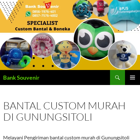
Langsung
ke
isi
Cari
Bank Souvenir
MENU
UTAMA
BANTAL CUSTOM MURAH
DI GUNUNGSITOLI
Melayani Pengiriman bantal custom murah di Gunungsitoli