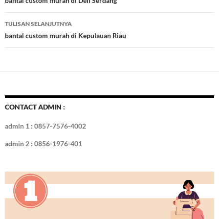
Tulisan
bantal custom murah di Deli Serdang
o
n
TULISAN SELANJUTNYA
k
bantal custom murah di Kepulauan Riau
CONTACT ADMIN :
admin 1 : 0857-7576-4002
admin 2 : 0856-1976-401