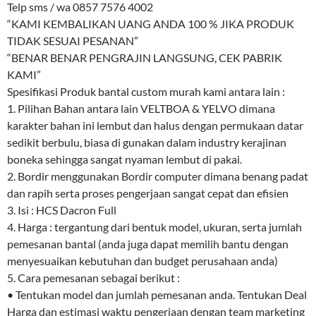
Telp sms / wa 0857 7576 4002
“KAMI KEMBALIKAN UANG ANDA 100 % JIKA PRODUK
TIDAK SESUAI PESANAN”
“BENAR BENAR PENGRAJIN LANGSUNG, CEK PABRIK
KAMI”
Spesifikasi Produk bantal custom murah kami antara lain :
1. Pilihan Bahan antara lain VELTBOA & YELVO dimana
karakter bahan ini lembut dan halus dengan permukaan datar
sedikit berbulu, biasa di gunakan dalam industry kerajinan
boneka sehingga sangat nyaman lembut di pakai.
2. Bordir menggunakan Bordir computer dimana benang padat
dan rapih serta proses pengerjaan sangat cepat dan efisien
3. Isi : HCS Dacron Full
4. Harga : tergantung dari bentuk model, ukuran, serta jumlah
pemesanan bantal (anda juga dapat memilih bantu dengan
menyesuaikan kebutuhan dan budget perusahaan anda)
5. Cara pemesanan sebagai berikut :
• Tentukan model dan jumlah pemesanan anda. Tentukan Deal
Harga dan estimasi waktu pengerjaan dengan team marketing