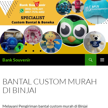
Langsung
ke
isi
Cari
Bank Souvenir
MENU
UTAMA
BANTAL CUSTOM MURAH
DI BINJAI
Melayani Pengiriman bantal custom murah di Binjai