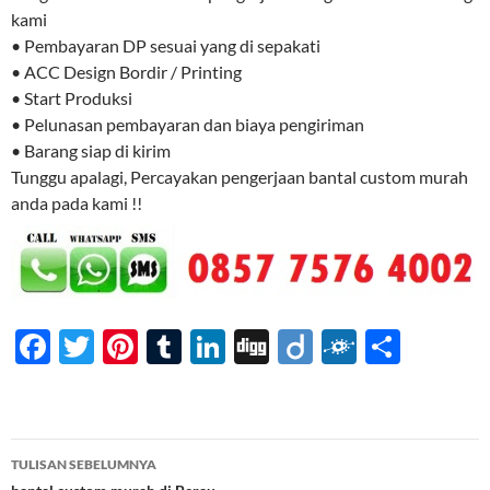
kami
• Pembayaran DP sesuai yang di sepakati
• ACC Design Bordir / Printing
• Start Produksi
• Pelunasan pembayaran dan biaya pengiriman
• Barang siap di kirim
Tunggu apalagi, Percayakan pengerjaan bantal custom murah
anda pada kami !!
F
T
Pi
T
Li
Di
Di
F
S
ac
w
nt
u
n
gg
ig
ol
h
e
itt
er
m
k
o
k
ar
b
er
es
bl
e
d
e
Navigasi
TULISAN SEBELUMNYA
o
t
r
dI