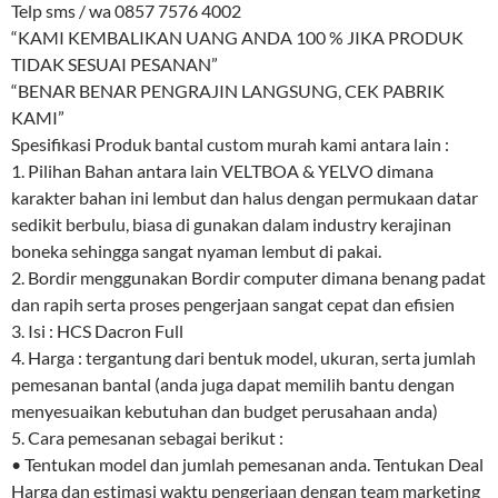
Telp sms / wa 0857 7576 4002
“KAMI KEMBALIKAN UANG ANDA 100 % JIKA PRODUK
TIDAK SESUAI PESANAN”
“BENAR BENAR PENGRAJIN LANGSUNG, CEK PABRIK
KAMI”
Spesifikasi Produk bantal custom murah kami antara lain :
1. Pilihan Bahan antara lain VELTBOA & YELVO dimana
karakter bahan ini lembut dan halus dengan permukaan datar
sedikit berbulu, biasa di gunakan dalam industry kerajinan
boneka sehingga sangat nyaman lembut di pakai.
2. Bordir menggunakan Bordir computer dimana benang padat
dan rapih serta proses pengerjaan sangat cepat dan efisien
3. Isi : HCS Dacron Full
4. Harga : tergantung dari bentuk model, ukuran, serta jumlah
pemesanan bantal (anda juga dapat memilih bantu dengan
menyesuaikan kebutuhan dan budget perusahaan anda)
5. Cara pemesanan sebagai berikut :
• Tentukan model dan jumlah pemesanan anda. Tentukan Deal
Harga dan estimasi waktu pengerjaan dengan team marketing