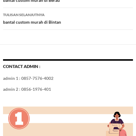
Tulisan
bantal custom murah di Berau
o
n
TULISAN SELANJUTNYA
k
bantal custom murah di Bintan
CONTACT ADMIN :
admin 1 : 0857-7576-4002
admin 2 : 0856-1976-401