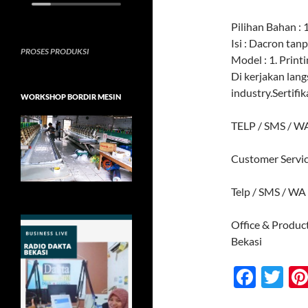
Pilihan Bahan : 1
Isi : Dacron ta
PROSES PRODUKSI
Model : 1. Printi
Di kerjakan lan
industry.Sertifik
WORKSHOP BORDIR MESIN
TELP / SMS / W
Customer Servi
Telp / SMS / WA
Office & Produc
Bekasi
F
T
ac
w