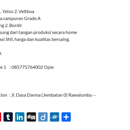
. Yelvo 2. Veltboa
npa campuran Grade A
ng 2. Bordir
gsung dari tangan produksi secara home
asi SNI, harga dan kualitas bersaing.
A
ce 1 : 085775764002 Opie
tion : Jl. Dasa Darma (Jembatan 0) Rawalumbu –
Pi
T
Li
Di
Di
F
S
nt
u
n
gg
ig
ol
h