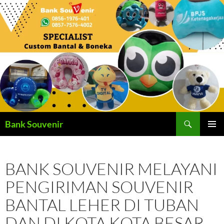
Langsung
ke
isi
Cari
Bank Souvenir
MENU
UTAMA
BANK SOUVENIR MELAYANI
PENGIRIMAN SOUVENIR
BANTAL LEHER DI TUBAN
DAN DI KOTA KOTA BESAR