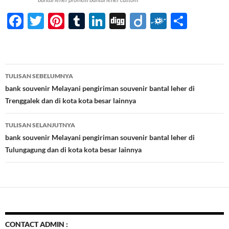
F
T
Pi
T
Li
Di
Di
F
S
ac
w
nt
u
n
gg
ig
ol
h
e
itt
er
m
k
o
k
ar
b
er
es
bl
e
d
e
Navigasi
TULISAN SEBELUMNYA
o
t
r
dI
Tulisan
bank souvenir Melayani pengiriman souvenir bantal leher di
o
n
Trenggalek dan di kota kota besar lainnya
k
TULISAN SELANJUTNYA
bank souvenir Melayani pengiriman souvenir bantal leher di
Tulungagung dan di kota kota besar lainnya
CONTACT ADMIN :