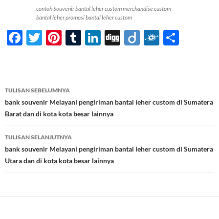
contoh Souvenir bantal leher custom merchandise custom
bantal leher promosi bantal leher custom
F
T
Pi
T
Li
Di
Di
F
S
ac
w
nt
u
n
gg
ig
ol
h
e
itt
er
m
k
o
k
ar
b
er
es
bl
e
d
e
Navigasi
TULISAN SEBELUMNYA
o
t
r
dI
Tulisan
bank souvenir Melayani pengiriman bantal leher custom di Sumatera
o
n
Barat dan di kota kota besar lainnya
k
TULISAN SELANJUTNYA
bank souvenir Melayani pengiriman bantal leher custom di Sumatera
Utara dan di kota kota besar lainnya