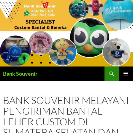
Langsung
ke
isi
Cari
Bank Souvenir
MENU
UTAMA
BANK SOUVENIR MELAYANI
PENGIRIMAN BANTAL
LEHER CUSTOM DI
SUMATERA SELATAN DAN