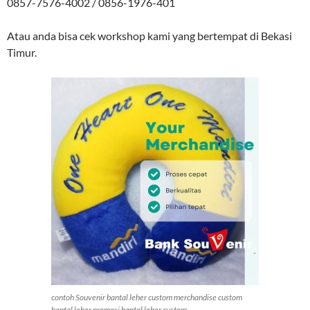
0857-7576-4002 / 0856-1976-401
Atau anda bisa cek workshop kami yang bertempat di Bekasi
Timur.
contoh Souvenir bantal leher custom merchandise custom
bantal leher promosi bantal leher custom