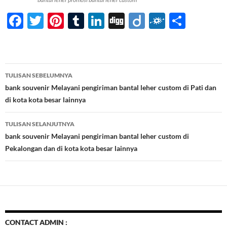
F
T
Pi
T
Li
Di
Di
F
S
ac
w
nt
u
n
gg
ig
ol
h
e
itt
er
m
k
o
k
ar
b
er
es
bl
e
d
e
Navigasi
TULISAN SEBELUMNYA
o
t
r
dI
Tulisan
bank souvenir Melayani pengiriman bantal leher custom di Pati dan
o
n
di kota kota besar lainnya
k
TULISAN SELANJUTNYA
bank souvenir Melayani pengiriman bantal leher custom di
Pekalongan dan di kota kota besar lainnya
CONTACT ADMIN :