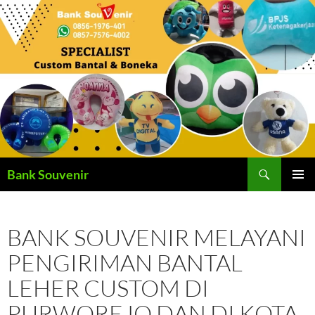
Langsung
ke
isi
Cari
Bank Souvenir
MENU
UTAMA
BANK SOUVENIR MELAYANI
PENGIRIMAN BANTAL
LEHER CUSTOM DI
PURWOREJO DAN DI KOTA