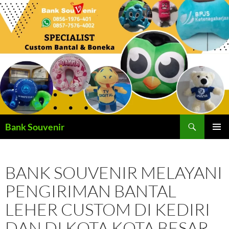
Langsung
ke
isi
Cari
Bank Souvenir
MENU
UTAMA
BANK SOUVENIR MELAYANI
PENGIRIMAN BANTAL
LEHER CUSTOM DI KEDIRI
DAN DI KOTA KOTA BESAR