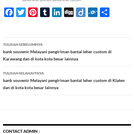
F
T
Pi
T
Li
Di
Di
F
S
ac
w
nt
u
n
gg
ig
ol
h
e
itt
er
m
k
o
k
ar
b
er
es
bl
e
d
e
Navigasi
TULISAN SEBELUMNYA
o
t
r
dI
Tulisan
bank souvenir Melayani pengiriman bantal leher custom di
o
n
Karawang dan di kota kota besar lainnya
k
TULISAN SELANJUTNYA
bank souvenir Melayani pengiriman bantal leher custom di Klaten
dan di kota kota besar lainnya
CONTACT ADMIN :