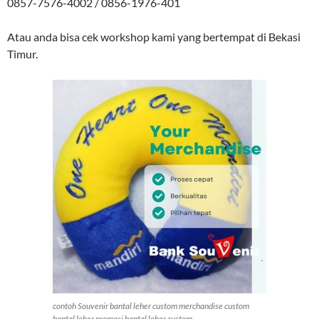
0857-7576-4002 / 0856-1976-401
Atau anda bisa cek workshop kami yang bertempat di Bekasi
Timur.
contoh Souvenir bantal leher custom merchandise custom
bantal leher promosi bantal leher custom