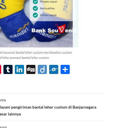
oh Souvenir bantal leher custom merchandise custom
l leher promosi bantal leher custom
Pi
T
Li
Di
Di
F
S
nt
u
n
gg
ig
ol
h
er
m
k
o
k
ar
es
bl
e
d
e
NYA
t
r
dI
ayani pengiriman bantal leher custom di Banjarnegara
n
esar lainnya
TNYA