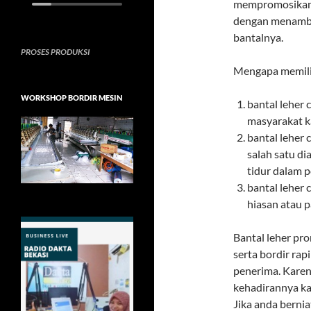
mempromosikan p
dengan menamba
bantalnya.
PROSES PRODUKSI
Mengapa memilih
WORKSHOP BORDIR MESIN
bantal leher 
masyarakat k
bantal leher
salah satu di
tidur dalam p
bantal leher
hiasan atau p
Bantal leher pro
serta bordir rap
penerima. Karen
kehadirannya ka
Jika anda berni