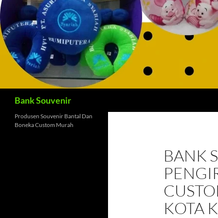
Cari
Bank Souvenir
Produsen Souvenir Bantal Dan
Boneka Custom Murah
BANK 
PENGI
CUSTOM
KOTA K