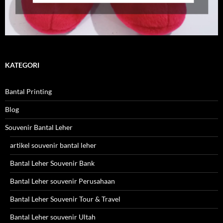
KATEGORI
Bantal Printing
Blog
Souvenir Bantal Leher
artikel souvenir bantal leher
Bantal Leher Souvenir Bank
Bantal Leher souvenir Perusahaan
Bantal Leher Souvenir Tour & Travel
Bantal Leher souvenir Ultah