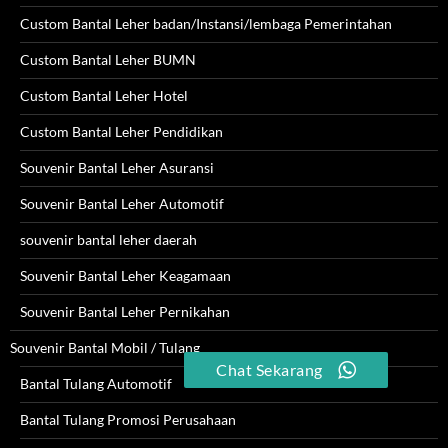
Custom Bantal Leher badan/Instansi/lembaga Pemerintahan
Custom Bantal Leher BUMN
Custom Bantal Leher Hotel
Custom Bantal Leher Pendidikan
Souvenir Bantal Leher Asuransi
Souvenir Bantal Leher Automotif
souvenir bantal leher daerah
Souvenir Bantal Leher Keagamaan
Souvenir Bantal Leher Pernikahan
Souvenir Bantal Mobil / Tulang
Chat Sekarang
Bantal Tulang Automotif
Bantal Tulang Promosi Perusahaan