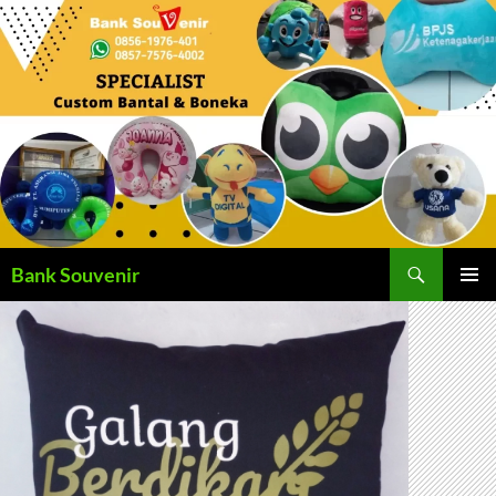
Langsung
ke
isi
Cari
Bank Souvenir
MENU
UTAMA