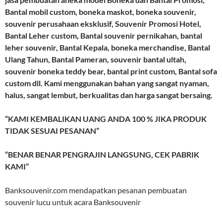
Bantal mobil custom, boneka maskot, boneka souvenir,
souvenir perusahaan eksklusif, Souvenir Promosi Hotel,
Bantal Leher custom, Bantal souvenir pernikahan, bantal
leher souvenir, Bantal Kepala, boneka merchandise, Bantal
Ulang Tahun, Bantal Pameran, souvenir bantal ultah,
souvenir boneka teddy bear, bantal print custom, Bantal sofa
custom dll. Kami menggunakan bahan yang sangat nyaman,
halus, sangat lembut, berkualitas dan harga sangat bersaing.
“KAMI KEMBALIKAN UANG ANDA 100 % JIKA PRODUK
TIDAK SESUAI PESANAN”
“BENAR BENAR PENGRAJIN LANGSUNG, CEK PABRIK
KAMI”
Banksouvenir.com mendapatkan pesanan pembuatan
souvenir lucu untuk acara Banksouvenir