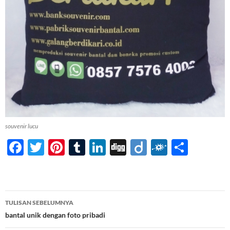
souvenir lucu
F
T
Pi
T
Li
Di
Di
F
S
ac
w
nt
u
n
gg
ig
ol
h
e
itt
er
m
k
o
k
ar
b
er
es
bl
e
d
e
Navigasi
TULISAN SEBELUMNYA
o
t
r
dI
Tulisan
bantal unik dengan foto pribadi
o
n