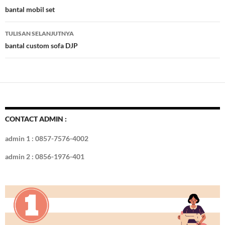
o
t
r
dI
Tulisan
bantal mobil set
o
n
TULISAN SELANJUTNYA
k
bantal custom sofa DJP
CONTACT ADMIN :
admin 1 : 0857-7576-4002
admin 2 : 0856-1976-401