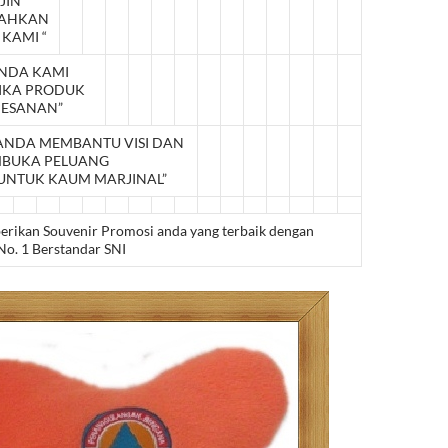
JIN
LAHKAN
 KAMI “
ANDA KAMI
IKA PRODUK
PESANAN”
 ANDA MEMBANTU VISI DAN
MBUKA PELUANG
UNTUK KAUM MARJINAL”
berikan Souvenir Promosi anda yang terbaik dengan
No. 1 Berstandar SNI