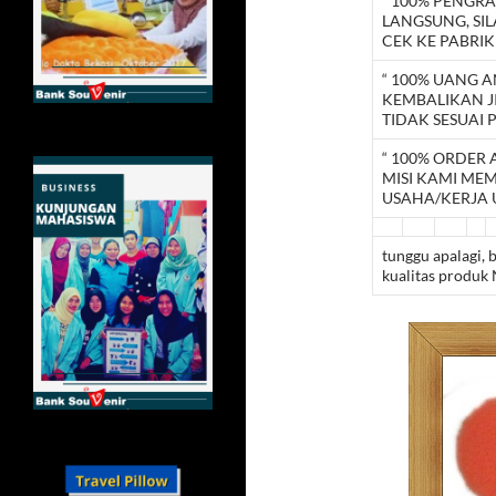
“ 100% PENGRA
LANGSUNG, SI
CEK KE PABRIK
“ 100% UANG 
KEMBALIKAN J
TIDAK SESUAI 
“ 100% ORDER
MISI KAMI ME
USAHA/KERJA 
tunggu apalagi, 
kualitas produk 