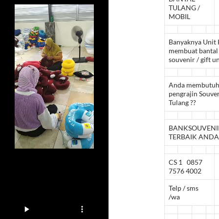
TULANG /
MOBIL
Banyaknya Unit 
membuat bantal m
souvenir / gift 
Anda membutuh
pengrajin Souven
Tulang ??
BANKSOUVENIR
TERBAIK ANDA
CS 1 0857
7576 4002
Telp / sms
/wa