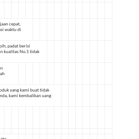
jaan cepat,
si waktu di
pih, padat berisi
n kualitas No.1 tidak
an
dah
roduk yang kami buat tidak
anda, kami kembalikan uang