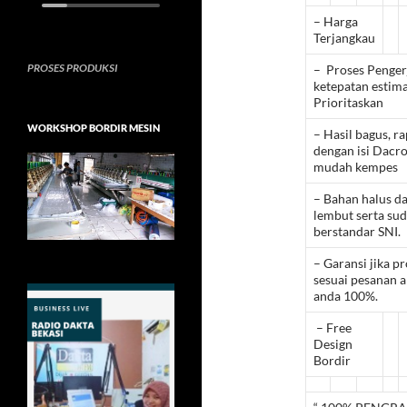
– Harga
Terjangkau
PROSES PRODUKSI
– Proses Penger
ketepatan estima
Prioritaskan
WORKSHOP BORDIR MESIN
– Hasil bagus, ra
dengan isi Dacro
mudah kempes
– Bahan halus d
lembut serta su
berstandar SNI.
– Garansi jika p
sesuai pesanan 
anda 100%.
– Free
Design
Bordir