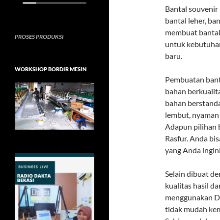
Bantal souvenir
bantal leher, ba
membuat bantal 
PROSES PRODUKSI
untuk kebutuha
baru.
WORKSHOP BORDIR MESIN
Pembuatan banta
bahan berkualit
bahan berstanda
lembut, nyaman 
Adapun pilihan b
Rasfur. Anda bis
yang Anda ingin
Selain dibuat d
kualitas hasil d
menggunakan Dac
tidak mudah kem