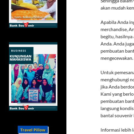
Sehingga dalam 
akan mudah kem
Apabila Anda i
merchandise, A
begitu, hasilnya
Anda. Anda juga
pembuatan bantal
mengecewakan.
Untuk pemesanan
menghubungi nom
jika Anda berdom
Kami yang berlok
pembuatan banta
langsung kondi
bantal souvenir i
Informasi lebih