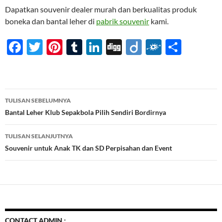
Dapatkan souvenir dealer murah dan berkualitas produk
boneka dan bantal leher di
pabrik souvenir
kami.
F
T
Pi
T
Li
Di
Di
F
S
ac
w
nt
u
n
gg
ig
ol
h
e
itt
er
m
k
o
k
ar
b
er
es
bl
e
d
e
Navigasi
TULISAN SEBELUMNYA
o
t
r
dI
Tulisan
Bantal Leher Klub Sepakbola Pilih Sendiri Bordirnya
o
n
TULISAN SELANJUTNYA
k
Souvenir untuk Anak TK dan SD Perpisahan dan Event
CONTACT ADMIN :