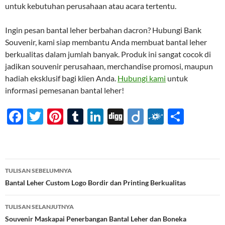
untuk kebutuhan perusahaan atau acara tertentu.
Ingin pesan bantal leher berbahan dacron? Hubungi Bank
Souvenir, kami siap membantu Anda membuat bantal leher
berkualitas dalam jumlah banyak. Produk ini sangat cocok di
jadikan souvenir perusahaan, merchandise promosi, maupun
hadiah eksklusif bagi klien Anda.
Hubungi kami
untuk
informasi pemesanan bantal leher!
F
T
Pi
T
Li
Di
Di
F
S
ac
w
nt
u
n
gg
ig
ol
h
e
itt
er
m
k
o
k
ar
b
er
es
bl
e
d
e
Navigasi
TULISAN SEBELUMNYA
o
t
r
dI
Tulisan
Bantal Leher Custom Logo Bordir dan Printing Berkualitas
o
n
TULISAN SELANJUTNYA
k
Souvenir Maskapai Penerbangan Bantal Leher dan Boneka