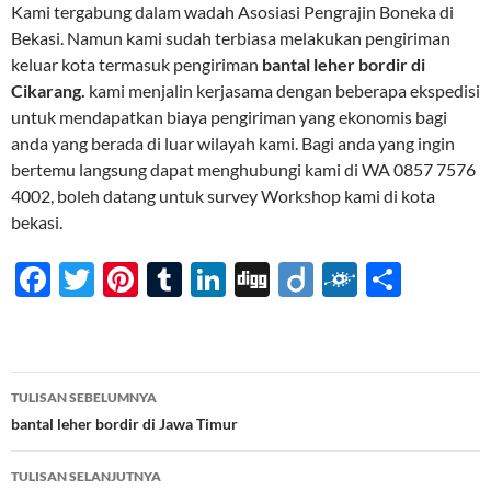
Kami tergabung dalam wadah Asosiasi Pengrajin Boneka di
Bekasi. Namun kami sudah terbiasa melakukan pengiriman
keluar kota termasuk pengiriman
bantal leher bordir di
Cikarang.
kami menjalin kerjasama dengan beberapa ekspedisi
untuk mendapatkan biaya pengiriman yang ekonomis bagi
anda yang berada di luar wilayah kami. Bagi anda yang ingin
bertemu langsung dapat menghubungi kami di WA 0857 7576
4002, boleh datang untuk survey Workshop kami di kota
bekasi.
F
T
Pi
T
Li
Di
Di
F
S
ac
w
nt
u
n
gg
ig
ol
h
e
itt
er
m
k
o
k
ar
b
er
es
bl
e
d
e
Navigasi
TULISAN SEBELUMNYA
o
t
r
dI
Tulisan
bantal leher bordir di Jawa Timur
o
n
TULISAN SELANJUTNYA
k