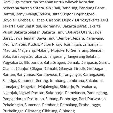
Kami juga menerima pesanan untuk wilayah kota dan
beberapa daerah antara lain : Bali, Bandung, Bandung Barat,
Bantul, Banyuwangi, Bekasi, Blitar, Bogor, Bojonegoro,
Boyolali, Brebes, Cilacap, Cirebon, Depok, DI Yogyakarta, DKI
Jakarta, Gunung Kidul, Indramayu, Jakarta Barat, Jakarta
Pusat, Jakarta Selatan, Jakarta Timur, Jakarta Utara, Jawa
Barat, Jawa Tengah, Jawa Timur, Jember, Jepara, Karawang,
Kediri, Klaten, Kudus, Kulon Progo, Kuningan, Lamongan,
Madiun, Magelang, Malang, Mojokerto, Semarang, Sleman,
Solo, Surabaya, Surakarta, Tangerang, Tangerang Selatan,
Yogyakarta, Situbondo, Batu, Sragen, Demak, Denpasar, Garut,
Ciamis, Cianjur, Cilegon, Cimahi, Gianyar, Gresik, Grobogan,
Banten, Banyumas, Bondowoso, Karanganyar, Karangasem,
Salatiga, Kebumen, Serang, Jombang, Jembrana, Sukabumi,
Lumajang, Magetan, Majalengka, Sidoarjo, Purwakarta,
Nganjuk, Ngawi, Pacitan, Sukoharjo, Pamekasan, Pandeglang,
Pangandaran, Pasuruan, Subang, Ponorogo, Pati, Purworejo,
Pekalongan, Sumenep, Rembang, Pemalang, Probolinggo,
Purbalingga, Cikarang, Cibitung, Cibinong