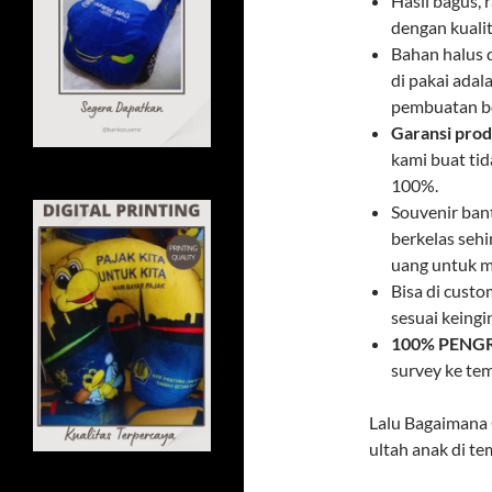
Hasil bagus, 
dengan kuali
Bahan halus 
di pakai adal
pembuatan bon
Garansi prod
kami buat ti
100%.
Souvenir bant
berkelas seh
uang untuk m
Bisa di cust
sesuai keingi
100% PENG
survey ke tem
Lalu Bagaimana
ultah anak di te