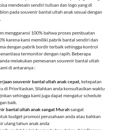
 bisa mendesain sendiri tulisan dan logo yang di
ablon pada souvenir bantal ultah anak sesuai dengan
.
om menggaransi 100% bahwa proses pembuatan
0% karena kami memiliki pabrik bantal sendiri dan
ma dengan pabrik bordir terbaik sehingga kontrol
senantiasa termonitor dengan rapih. Beberapa
 anda melakukan pemesanan souvenir bantal ultah
ami di antaranya :
rjaan souvenir bantal ultah anak cepat,
ketepatan
u di Prioritaskan. Silahkan anda konsultasikan waktu
ginkan sehingga kami juga dapat mengatur schedule
gan baik.
ir bantal ultah anak sangat Murah
sangat
ntuk budget promosi perusahaan anda atau bahkan
ir ulang tahun anak anda