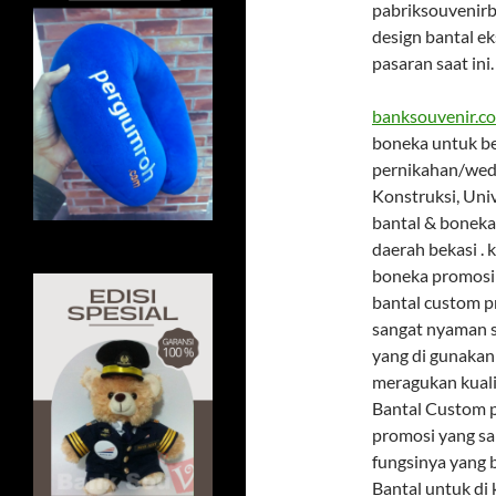
pabriksouvenirb
design bantal ek
pasaran saat ini.
banksouvenir.c
boneka untuk be
pernikahan/wedd
Konstruksi, Univ
bantal & boneka
daerah bekasi .
boneka promosi 
bantal custom p
sangat nyaman se
yang di gunakan 
meragukan kuali
Bantal Custom pr
promosi yang sa
fungsinya yang b
Bantal untuk di