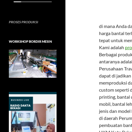
PROSES PRODUKSI
di mana Anda da
harga bantal te
tepat untuk mem
WORKSHOP BORDIR MESIN
Kami adalah
pro
Berbagai produk
antaranya adala
Perusahaan Trav
dapat di jadikan
memproduksi dan
custom seperti d
printing, bantal 
mobil, bantal le
jenis dan model 
di daerah Perum
pembuatan banta