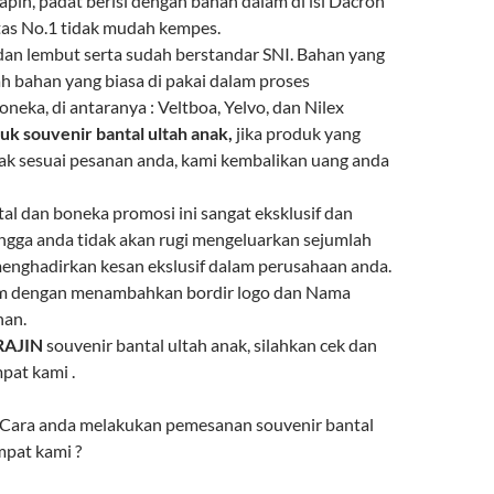
rapih, padat berisi dengan bahan dalam di isi Dacron
tas No.1 tidak mudah kempes.
dan lembut serta sudah berstandar SNI. Bahan yang
ah bahan yang biasa di pakai dalam proses
eka, di antaranya : Veltboa, Yelvo, dan Nilex
uk souvenir bantal ultah anak,
jika produk yang
dak sesuai pesanan anda, kami kembalikan uang anda
al dan boneka promosi ini sangat eksklusif dan
ingga anda tidak akan rugi mengeluarkan sejumlah
enghadirkan kesan ekslusif dalam perusahaan anda.
om dengan menambahkan bordir logo dan Nama
nan.
RAJIN
souvenir bantal ultah anak, silahkan cek dan
pat kami .
 Cara anda melakukan pemesanan souvenir bantal
mpat kami ?