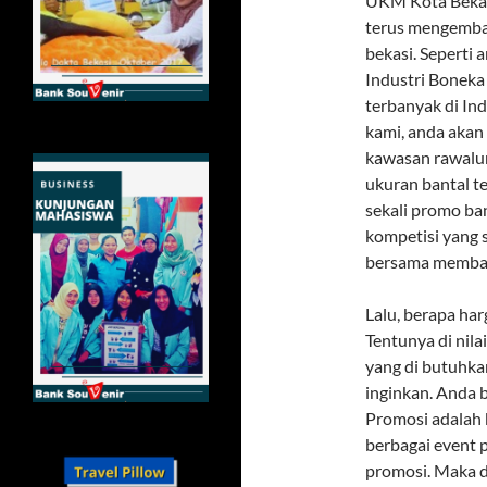
UKM Kota Bekasi
terus mengemban
bekasi. Seperti 
Industri Boneka
terbanyak di In
kami, anda akan
kawasan rawalum
ukuran bantal t
sekali promo ba
kompetisi yang s
bersama membang
Lalu, berapa ha
Tentunya di nil
yang di butuhk
inginkan. Anda 
Promosi adalah 
berbagai event 
promosi. Maka d