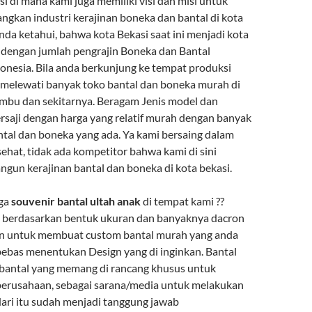
 di mana kami juga memiliki visi dan misi untuk
gkan industri kerajinan boneka dan bantal di kota
anda ketahui, bahwa kota Bekasi saat ini menjadi kota
 dengan jumlah pengrajin Boneka dan Bantal
donesia. Bila anda berkunjung ke tempat produksi
 melewati banyak toko bantal dan boneka murah di
bu dan sekitarnya. Beragam Jenis model dan
ersaji dengan harga yang relatif murah dengan banyak
ntal dan boneka yang ada. Ya kami bersaing dalam
ehat, tidak ada kompetitor bahwa kami di sini
un kerajinan bantal dan boneka di kota bekasi.
rga
souvenir bantal ultah anak
di tempat kami ??
ai berdasarkan bentuk ukuran dan banyaknya dacron
an untuk membuat custom bantal murah yang anda
bebas menentukan Design yang di inginkan. Bantal
bantal yang memang di rancang khusus untuk
perusahaan, sebagai sarana/media untuk melakukan
ari itu sudah menjadi tanggung jawab