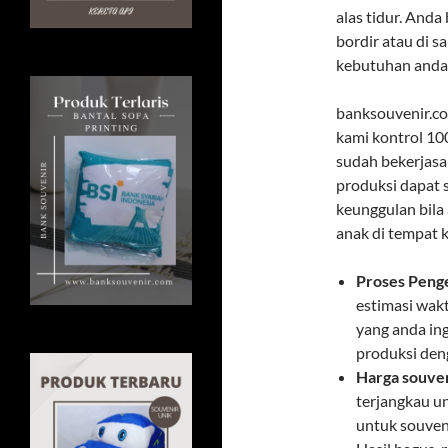
alas tidur. Anda
bordir atau di s
kebutuhan anda
banksouvenir.c
kami kontrol 10
sudah bekerjasa
produksi dapat 
keunggulan bila
anak di tempat k
Proses Penge
estimasi wakt
yang anda in
produksi den
Harga souven
terjangkau u
untuk souven