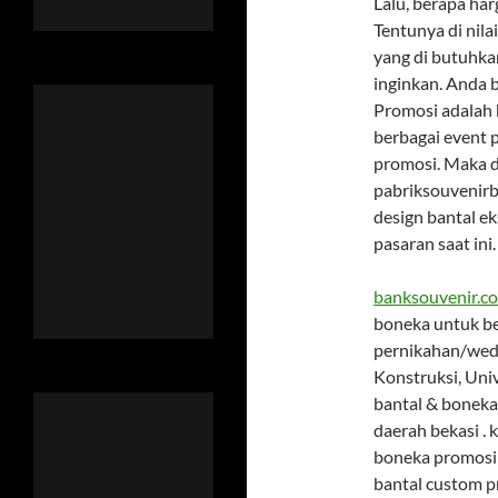
Lalu, berapa ha
Tentunya di nil
yang di butuhk
inginkan. Anda 
Promosi adalah 
berbagai event 
promosi. Maka d
pabriksouvenirb
design bantal ek
pasaran saat ini.
banksouvenir.c
boneka untuk be
pernikahan/wedd
Konstruksi, Univ
bantal & boneka
daerah bekasi .
boneka promosi 
bantal custom p