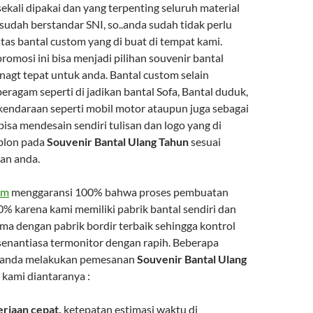
kali dipakai dan yang terpenting seluruh material
sudah berstandar SNI, so..anda sudah tidak perlu
tas bantal custom yang di buat di tempat kami.
omosi ini bisa menjadi pilihan souvenir bantal
nagt tepat untuk anda. Bantal custom selain
eragam seperti di jadikan bantal Sofa, Bantal duduk,
 kendaraan seperti mobil motor ataupun juga sebagai
 bisa mendesain sendiri tulisan dan logo yang di
ablon pada
Souvenir Bantal Ulang Tahun
sesuai
an anda.
om
menggaransi 100% bahwa proses pembuatan
0% karena kami memiliki pabrik bantal sendiri dan
ma dengan pabrik bordir terbaik sehingga kontrol
senantiasa termonitor dengan rapih. Beberapa
a anda melakukan pemesanan
Souvenir Bantal Ulang
 kami diantaranya :
rjaan cepat,
ketepatan estimasi waktu di