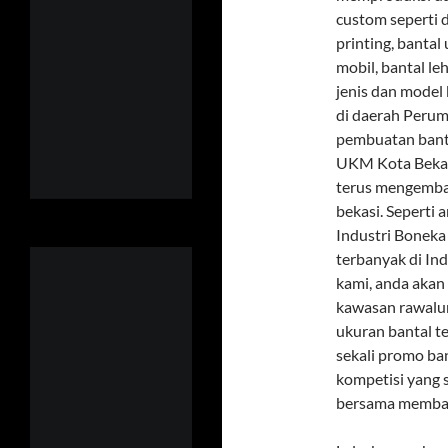
custom seperti d
printing, bantal 
mobil, bantal le
jenis dan model 
di daerah Perum
pembuatan banta
UKM Kota Bekasi
terus mengemban
bekasi. Seperti 
Industri Boneka
terbanyak di In
kami, anda akan
kawasan rawalum
ukuran bantal t
sekali promo ba
kompetisi yang s
bersama membang