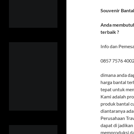
Souvenir Banta
Anda membutuhk
terbaik ?
Info dan Pemes
0857 7576 4002
dimana anda da
harga bantal ter
tepat untuk mem
Kami adalah pro
produk bantal c
diantaranya ada
Perusahaan Trav
dapat di jadikan
memproduksi dan