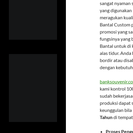
sangat nyaman se
yang digunakan 
meragukan kuali
Bantal Custom pr
promosi yang sa
fungsinya yang b
Bantal untuk di
alas tidur. Anda
bordir atau dis
dengan kebutuh
banksouvenir.c
kami kontrol 10
sudah bekerjasa
produksi dapat 
keunggulan bil
Tahun
di tempat
Proses Penge