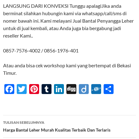
LANGSUNG DARI KONVEKSI Tunggu apalagiJika anda
berminat silahkan hubungin kami via whatsapp/call/sms di
nomer bawah ini. Kami melayani Jual Bantal Penyangga Leher
untuk di jual kembali, atau Anda juga bia bergabung jadi
reseller Kami..
0857-7576-4002 / 0856-1976-401
Atau anda bisa cek workshop kami yang bertempat di Bekasi
Timur.
F
T
Pi
T
Li
Di
Di
F
S
ac
w
nt
u
n
gg
ig
ol
h
e
itt
er
m
k
o
k
ar
b
er
es
bl
e
d
e
Navigasi
TULISAN SEBELUMNYA
o
t
r
dI
Tulisan
Harga Bantal Leher Murah Kualitas Terbaik Dan Terlaris
o
n