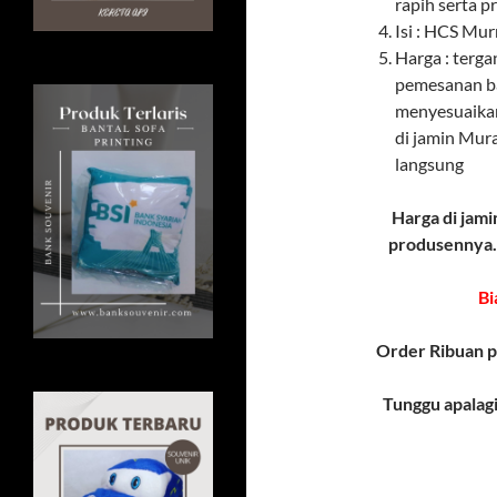
rapih serta p
Isi : HCS Mur
Harga : terga
pemesanan ba
menyesuaikan
di jamin Mur
langsung
Harga di jami
produsennya..
Bi
Order Ribuan p
Tunggu apalag