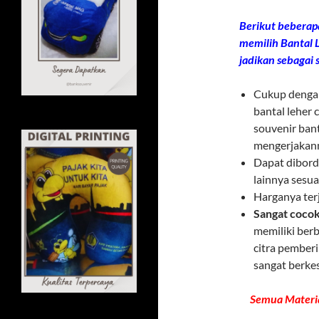
Berikut beberap
memilih Bantal L
jadikan sebagai 
Cukup dengan
bantal leher
souvenir bant
mengerjakann
Dapat dibord
lainnya sesu
Harganya ter
Sangat cocok
memiliki ber
citra pemberi
sangat berkes
Semua Materi