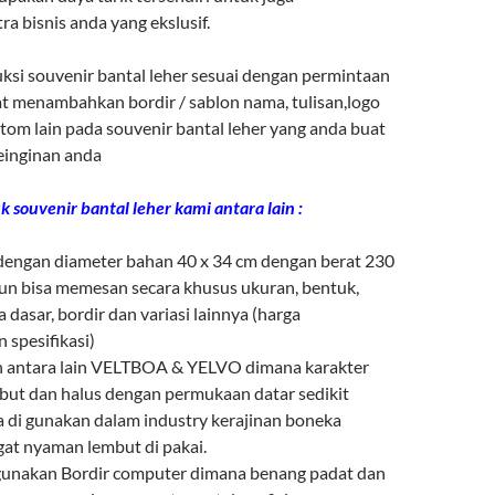
a bisnis anda yang ekslusif.
i souvenir bantal leher sesuai dengan permintaan
t menambahkan bordir / sablon nama, tulisan,logo
tom lain pada souvenir bantal leher yang anda buat
einginan anda
k souvenir bantal leher kami antara lain :
 dengan diameter bahan 40 x 34 cm dengan berat 230
un bisa memesan secara khusus ukuran, bentuk,
dasar, bordir dan variasi lainnya (harga
 spesifikasi)
n antara lain VELTBOA & YELVO dimana karakter
mbut dan halus dengan permukaan datar sedikit
a di gunakan dalam industry kerajinan boneka
gat nyaman lembut di pakai.
unakan Bordir computer dimana benang padat dan