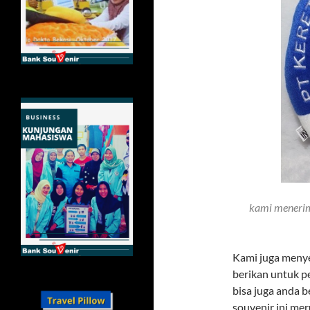
kami menerima
Kami juga menye
berikan untuk p
bisa juga anda 
souvenir ini mer