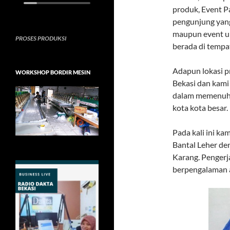
produk, Event P
pengunjung yang
maupun event u
PROSES PRODUKSI
berada di tempa
Adapun lokasi p
WORKSHOP BORDIR MESIN
Bekasi dan kami
dalam memenuhi 
kota kota besar.
Pada kali ini 
Bantal Leher de
Karang. Pengerj
berpengalaman ag