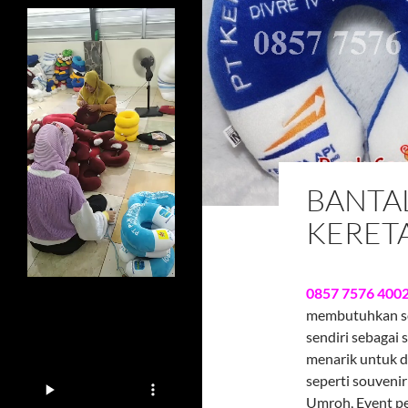
BANTAL
KERETA
0857 7576 400
membutuhkan sou
sendiri sebagai
menarik untuk d
seperti souveni
Umroh, Event pe