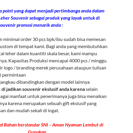
a point yang dapat menjadi pertimbanga anda dalam
eher Souvenir sebagai produk yang layak untuk di
souvenir promosi menarik anda :
 minimal order 30 pcs bpk/ibu sudah bisa memesan
 custom di tempat kami. Bagi anda yang membutuhkan
al leher dalam kuantiti skala besar, kami mampu
ya. Kapasitas Produksi mencapai 4000 pcs / minggu.
ir logo / branding merek perusahaan ataupun tulisan
ai permintaan
jangkau dibandingkan dengan model lainnya
 di jadikan souvenir ekslusif anda karena
selain
bagai manfaat untuk penerimanya juga bisa menaikan
nya karena merupakan sebuah gift ekslusif yang
an dan mudah sekali di ingat.
al Bahan berstandar SNI – Aman Nyaman Lembut di
Gunakan