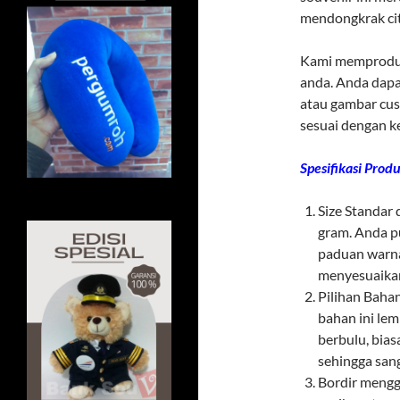
mendongkrak citr
Kami memproduks
anda. Anda dapa
atau gambar cus
sesuai dengan k
Spesifikasi Produ
Size Standar
gram. Anda p
paduan warna 
menyesuaikan
Pilihan Baha
bahan ini le
berbulu, bias
sehingga san
Bordir mengg