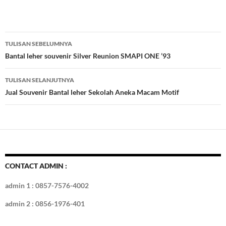
ac
w
nt
u
n
gg
ig
ol
h
e
itt
er
m
k
o
k
ar
b
er
es
bl
e
d
e
Navigasi
TULISAN SEBELUMNYA
o
t
r
dI
Tulisan
Bantal leher souvenir Silver Reunion SMAPI ONE ’93
o
n
TULISAN SELANJUTNYA
k
Jual Souvenir Bantal leher Sekolah Aneka Macam Motif
CONTACT ADMIN :
admin 1 : 0857-7576-4002
admin 2 : 0856-1976-401