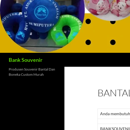
Cari
Bank Souvenir
Produsen Souvenir Bantal Dan
Boneka Custom Murah
BANTA
Anda membutuhka
BANKSOUVENIR