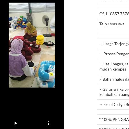
CS 1 0857 7576
Telp / sms /wa
– Harga Terjang
– Proses Pengerj
– Hasil bagus, ra
mudah kempes
– Bahan halus da
– Garansi jika p
kembalikan uang
– Free Design B
“ 100% PENGRA