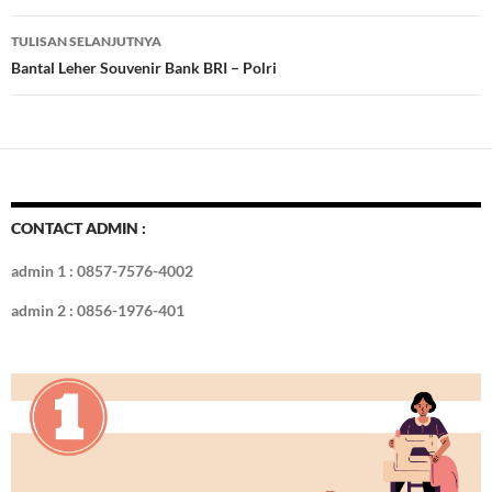
o
n
TULISAN SELANJUTNYA
k
Bantal Leher Souvenir Bank BRI – Polri
CONTACT ADMIN :
admin 1 : 0857-7576-4002
admin 2 : 0856-1976-401