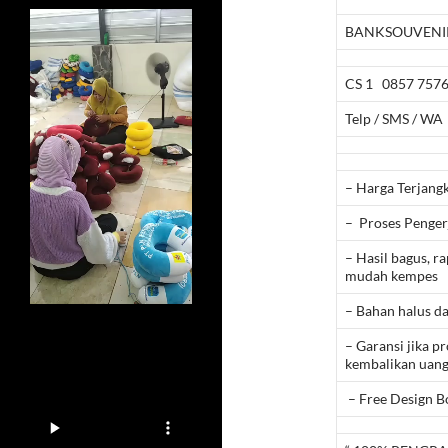
BANKSOUVENIR
CS 1 0857 7576
Telp / SMS / WA
– Harga Terjang
– Proses Pengerj
– Hasil bagus, ra
mudah kempes
– Bahan halus da
– Garansi jika p
kembalikan uang
– Free Design B