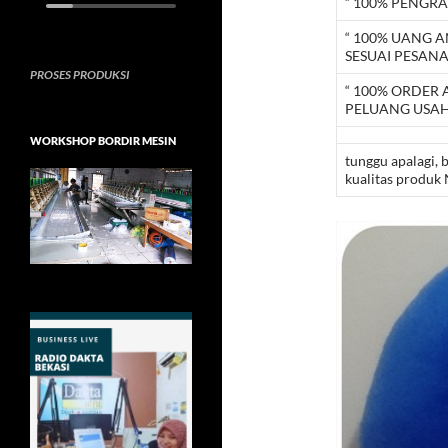
“ 100% PENGRA
“ 100% UANG 
SESUAI PESAN
PROSES PRODUKSI
“ 100% ORDER
PELUANG USAH
WORKSHOP BORDIR MESIN
tunggu apalagi, 
kualitas produk 