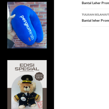
o
Tulisan
Bantal Leher Prom
o
TULISAN SELANJU
k
Bantal leher Prom