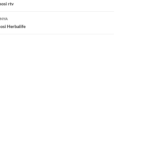
t
r
dI
osi rtv
n
TNYA
osi Herbalife