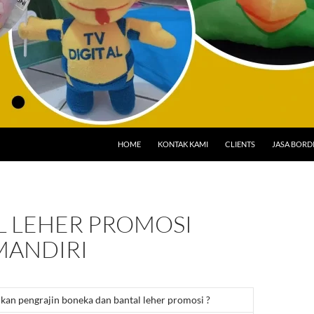
HOME
KONTAK KAMI
CLIENTS
JASA BORD
L LEHER PROMOSI
MANDIRI
n pengrajin boneka dan bantal leher promosi ?