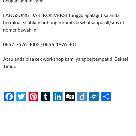
dengan admin kami
LANGSUNG DARI KONVEKSI Tunggu apalagi Jika anda
berminat silahkan hubungin kami via whatsapp/call/sms di
nomer bawah ini
0857-7576-4002 / 0856-1976-401
Atau anda bisa cek workshop kami yang bertempat di Bekasi
Timur.
F
T
Pi
T
Li
Di
Di
F
S
ac
w
nt
u
n
gg
ig
ol
h
e
itt
er
m
k
o
k
ar
b
er
es
bl
e
d
e
o
t
r
dI