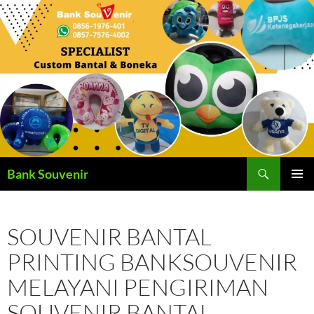
Langsung
ke
isi
Cari
Bank Souvenir
MENU
UTAMA
SOUVENIR BANTAL
PRINTING BANKSOUVENIR
MELAYANI PENGIRIMAN
SOUVENIR BANTAL