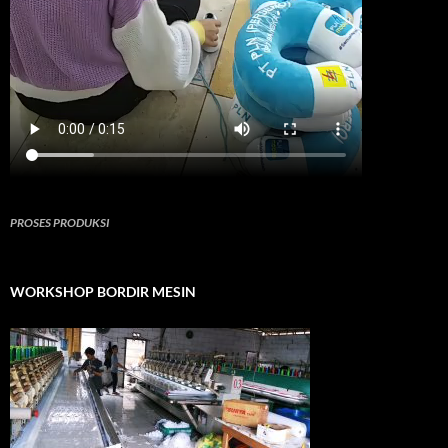
PROSES PRODUKSI
WORKSHOP BORDIR MESIN