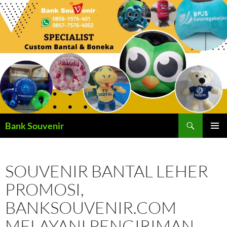
Langsung
ke
isi
Cari
Bank Souvenir
MENU
UTAMA
SOUVENIR BANTAL LEHER
PROMOSI,
BANKSOUVENIR.COM
MELAYANI PENGIRIMAN