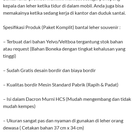
kepala dan leher ketika tidur di dalam mobil. Anda juga bisa
memakainya ketika sedang kerja di kantor dan duduk santai.
Spesifikasi Produk (Paket Komplit) bantal leher souvenir :
– Terbuat dari bahan Yelvo/Veltboa tergantung stok bahan
atau request (Bahan Boneka dengan tingkat kehalusan yang
tinggi)
– Sudah Gratis desain bordir dan biaya bordir
– Kualitas bordir Mesin Standard Pabrik (Rapih & Padat)
– Isi dalam Dacron Murni HCS (Mudah mengembang dan tidak
mudah kempes)
– Ukuran sangat pas dan nyaman di gunakan di leher orang
dewasa ( Cetakan bahan 37 cm x 34 cm)