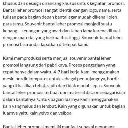
khusus dan desaign dirancang khusus untuk kegiatan promosi.
Bantal leher promosi sangat identik dengan logo, nama, serta
tulisan pada bagian depan bantal agar mudah dikenali oleh
para tamu. Souvenir bantal leher promosi menjadi suatu
kenang – kenangan yang awet dan tahan lama karena dibuat
dengan material yang berkualitas tinggi. Souvenir bantal leher
promosi bisa anda dapatkan ditempat kami.
Kami memproduksi serta menjual souvenir bantal leher
promosi langsung dari pabriknya. Proses pengerjaan yang
cepat hanya dalam waktu 4-7 hari kerja. kami menggunakan
mesin bordir komputer untuk sebagai penunjangnya, bordir
yang di hasilkan tebal, rapih dan tidak mudah lepas. Souvenir
bantal leher promosi terbuat dari material dacron sebagai isian
dalam bantalnya. Untuk bagian luarnya kami menggunakan
kain yang halus dan lembut. Kain yang digunakan untuk bagian
luarnya yaitu kain yelvo dan velboa.
Bantal leher promosi memiliki manfaat sebagai penopang