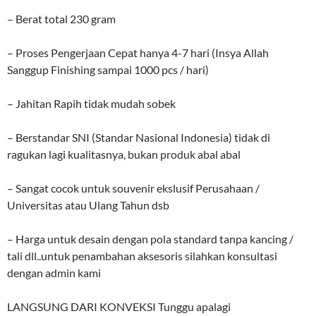
– Berat total 230 gram
– Proses Pengerjaan Cepat hanya 4-7 hari (Insya Allah
Sanggup Finishing sampai 1000 pcs / hari)
– Jahitan Rapih tidak mudah sobek
– Berstandar SNI (Standar Nasional Indonesia) tidak di
ragukan lagi kualitasnya, bukan produk abal abal
– Sangat cocok untuk souvenir ekslusif Perusahaan /
Universitas atau Ulang Tahun dsb
– Harga untuk desain dengan pola standard tanpa kancing /
tali dll..untuk penambahan aksesoris silahkan konsultasi
dengan admin kami
LANGSUNG DARI KONVEKSI Tunggu apalagi